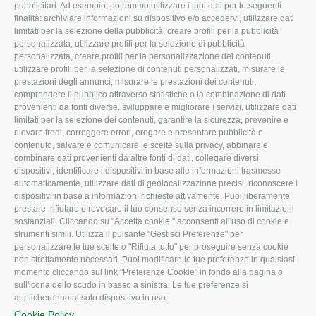
ROVIGO
INFORMA
pubblicitari. Ad esempio, potremmo utilizzare i tuoi dati per le seguenti
finalità: archiviare informazioni su dispositivo e/o accedervi, utilizzare dati
L'Associazione
Tecnico
limitati per la selezione della pubblicità, creare profili per la pubblicità
personalizzata, utilizzare profili per la selezione di pubblicità
Missione e Progetto
Fiscale
personalizzata, creare profili per la personalizzazione dei contenuti,
utilizzare profili per la selezione di contenuti personalizzati, misurare le
Organigramma aziendale
Lavoro
prestazioni degli annunci, misurare le prestazioni dei contenuti,
I Nostri Servizi
Ambiente
comprendere il pubblico attraverso statistiche o la combinazione di dati
provenienti da fonti diverse, sviluppare e migliorare i servizi, utilizzare dati
Uffici della Sede provinciale
Associazione
limitati per la selezione dei contenuti, garantire la sicurezza, prevenire e
rilevare frodi, correggere errori, erogare e presentare pubblicità e
Le Sedi di Zona
contenuto, salvare e comunicare le scelte sulla privacy, abbinare e
CONFAGRICOLTURA ATTIVA
Agricoltori S.r.l.
combinare dati provenienti da altre fonti di dati, collegare diversi
dispositivi, identificare i dispositivi in base alle informazioni trasmesse
Whistleblowing
Notizie in evidenza
automaticamente, utilizzare dati di geolocalizzazione precisi, riconoscere i
Confagricoltura Rovigo e
dispositivi in base a informazioni richieste attivamente. Puoi liberamente
Eventi
Agricoltori srl
prestare, rifiutare o revocare il tuo consenso senza incorrere in limitazioni
Comunicati Stampa
sostanziali. Cliccando su "Accetta cookie," acconsenti all'uso di cookie e
strumenti simili. Utilizza il pulsante "Gestisci Preferenze" per
Video
personalizzare le tue scelte o "Rifiuta tutto" per proseguire senza cookie
non strettamente necessari. Puoi modificare le tue preferenze in qualsiasi
Iscrizione Newsletter
momento cliccando sul link "Preferenze Cookie" in fondo alla pagina o
Newsletter
sull'icona dello scudo in basso a sinistra. Le tue preferenze si
applicheranno al solo dispositivo in uso.
Archivio Periodici
Cookie Policy