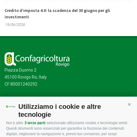
Credito d’imposta 4.0: la scadenza del 30 giugno per gli
investimenti
19/06/2026
Piazza Duomo 2
45100 Rovigo Ro, Italy
CF 80001240292
Utilizziamo i cookie e altre
Cont
Mappa del sito
/
Privacy Policy
/
Cookie Policy
tecnologie
Noi e altre
3 terze parti
selezionate utilizziamo cookie e tecnologie simili.
Questi strumenti sono essenziali per garantire la fruizione dei contenuti
CONFAGRICOLTURA
CONFAGRICOLTURA
digitali, migliorare la navigazione e, previo tuo consenso, per scopi