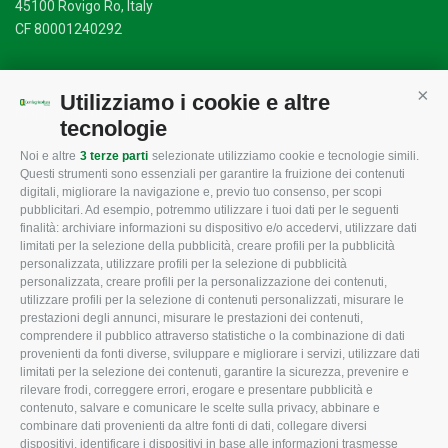
45100 Rovigo Ro, Italy
CF 80001240292
Utilizziamo i cookie e altre
Cont
Mappa del sito
/
Privacy Policy
/
Cookie Policy
tecnologie
Noi e altre
3 terze parti
selezionate utilizziamo cookie e tecnologie simili.
Questi strumenti sono essenziali per garantire la fruizione dei contenuti
CONFAGRICOLTURA
CONFAGRICOLTURA
digitali, migliorare la navigazione e, previo tuo consenso, per scopi
ROVIGO
INFORMA
pubblicitari. Ad esempio, potremmo utilizzare i tuoi dati per le seguenti
finalità: archiviare informazioni su dispositivo e/o accedervi, utilizzare dati
L'Associazione
Tecnico
limitati per la selezione della pubblicità, creare profili per la pubblicità
personalizzata, utilizzare profili per la selezione di pubblicità
Missione e Progetto
Fiscale
personalizzata, creare profili per la personalizzazione dei contenuti,
utilizzare profili per la selezione di contenuti personalizzati, misurare le
Organigramma aziendale
Lavoro
prestazioni degli annunci, misurare le prestazioni dei contenuti,
I Nostri Servizi
Ambiente
comprendere il pubblico attraverso statistiche o la combinazione di dati
provenienti da fonti diverse, sviluppare e migliorare i servizi, utilizzare dati
Uffici della Sede provinciale
Associazione
limitati per la selezione dei contenuti, garantire la sicurezza, prevenire e
rilevare frodi, correggere errori, erogare e presentare pubblicità e
Le Sedi di Zona
contenuto, salvare e comunicare le scelte sulla privacy, abbinare e
CONFAGRICOLTURA ATTIVA
Agricoltori S.r.l.
combinare dati provenienti da altre fonti di dati, collegare diversi
dispositivi, identificare i dispositivi in base alle informazioni trasmesse