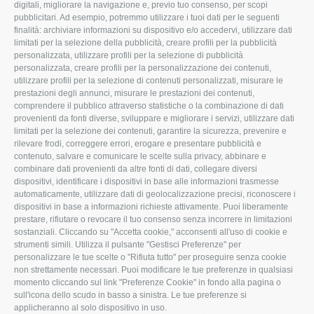
digitali, migliorare la navigazione e, previo tuo consenso, per scopi
pubblicitari. Ad esempio, potremmo utilizzare i tuoi dati per le seguenti
L'Associazione
Tecnico
finalità: archiviare informazioni su dispositivo e/o accedervi, utilizzare dati
limitati per la selezione della pubblicità, creare profili per la pubblicità
Missione e Progetto
Fiscale
personalizzata, utilizzare profili per la selezione di pubblicità
Organigramma aziendale
Lavoro
personalizzata, creare profili per la personalizzazione dei contenuti,
utilizzare profili per la selezione di contenuti personalizzati, misurare le
I Nostri Servizi
Ambiente
prestazioni degli annunci, misurare le prestazioni dei contenuti,
comprendere il pubblico attraverso statistiche o la combinazione di dati
Uffici della Sede
Associazione
provenienti da fonti diverse, sviluppare e migliorare i servizi, utilizzare dati
provinciale
limitati per la selezione dei contenuti, garantire la sicurezza, prevenire e
Le Sedi di Zona
rilevare frodi, correggere errori, erogare e presentare pubblicità e
CONFAGRICOLTURA
contenuto, salvare e comunicare le scelte sulla privacy, abbinare e
Agricoltori S.r.l.
ATTIVA
combinare dati provenienti da altre fonti di dati, collegare diversi
dispositivi, identificare i dispositivi in base alle informazioni trasmesse
Whistleblowing
Notizie in evidenza
automaticamente, utilizzare dati di geolocalizzazione precisi, riconoscere i
Confagricoltura Rovigo e
dispositivi in base a informazioni richieste attivamente. Puoi liberamente
Eventi
Agricoltori srl
prestare, rifiutare o revocare il tuo consenso senza incorrere in limitazioni
Comunicati Stampa
sostanziali. Cliccando su "Accetta cookie," acconsenti all'uso di cookie e
strumenti simili. Utilizza il pulsante "Gestisci Preferenze" per
Video
personalizzare le tue scelte o "Rifiuta tutto" per proseguire senza cookie
non strettamente necessari. Puoi modificare le tue preferenze in qualsiasi
Iscrizione Newsletter
momento cliccando sul link "Preferenze Cookie" in fondo alla pagina o
Newsletter
sull'icona dello scudo in basso a sinistra. Le tue preferenze si
applicheranno al solo dispositivo in uso.
Archivio Periodici