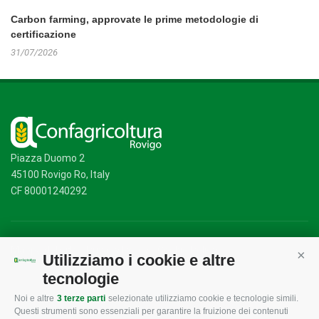
Carbon farming, approvate le prime metodologie di
certificazione
31/07/2026
Piazza Duomo 2
45100 Rovigo Ro, Italy
CF 80001240292
Mappa del sito
/
Privacy Policy
/
Cookie Policy
Utilizziamo i cookie e altre
Cont
tecnologie
Noi e altre
3 terze parti
selezionate utilizziamo cookie e tecnologie simili.
CONFAGRICOLTURA
CONFAGRICOLTURA
Questi strumenti sono essenziali per garantire la fruizione dei contenuti
ROVIGO
INFORMA