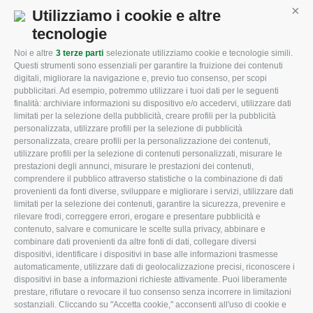
Utilizziamo i cookie e altre
Cont
Mappa del sito
/
Privacy Policy
/
Cookie Policy
tecnologie
Noi e altre
3 terze parti
selezionate utilizziamo cookie e tecnologie simili.
Questi strumenti sono essenziali per garantire la fruizione dei contenuti
CONFAGRICOLTURA
CONFAGRICOLTURA
digitali, migliorare la navigazione e, previo tuo consenso, per scopi
ROVIGO
INFORMA
pubblicitari. Ad esempio, potremmo utilizzare i tuoi dati per le seguenti
finalità: archiviare informazioni su dispositivo e/o accedervi, utilizzare dati
L'Associazione
Tecnico
limitati per la selezione della pubblicità, creare profili per la pubblicità
personalizzata, utilizzare profili per la selezione di pubblicità
Missione e Progetto
Fiscale
personalizzata, creare profili per la personalizzazione dei contenuti,
utilizzare profili per la selezione di contenuti personalizzati, misurare le
Organigramma aziendale
Lavoro
prestazioni degli annunci, misurare le prestazioni dei contenuti,
I Nostri Servizi
Ambiente
comprendere il pubblico attraverso statistiche o la combinazione di dati
provenienti da fonti diverse, sviluppare e migliorare i servizi, utilizzare dati
Uffici della Sede provinciale
Associazione
limitati per la selezione dei contenuti, garantire la sicurezza, prevenire e
rilevare frodi, correggere errori, erogare e presentare pubblicità e
Le Sedi di Zona
contenuto, salvare e comunicare le scelte sulla privacy, abbinare e
CONFAGRICOLTURA ATTIVA
Agricoltori S.r.l.
combinare dati provenienti da altre fonti di dati, collegare diversi
dispositivi, identificare i dispositivi in base alle informazioni trasmesse
Whistleblowing
Notizie in evidenza
automaticamente, utilizzare dati di geolocalizzazione precisi, riconoscere i
Confagricoltura Rovigo e
dispositivi in base a informazioni richieste attivamente. Puoi liberamente
Eventi
Agricoltori srl
prestare, rifiutare o revocare il tuo consenso senza incorrere in limitazioni
Comunicati Stampa
sostanziali. Cliccando su "Accetta cookie," acconsenti all'uso di cookie e