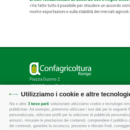
«Va fatto tutto il possibile per chiudere un accordo com
nostre esportazioni e sulla stabilità dei mercati agricoli a
Piazza Duomo 2
45100 Rovigo Ro, Italy
CF 80001240292
Utilizziamo i cookie e altre tecnologi
Noi e altre
3 terze parti
selezionate utilizziamo cookie e tecnologie simil
pubblicitari. Ad esempio, potremmo utilizzare i tuoi dati per le seguenti fin
personalizzata, utilizzare profili per la selezione di pubblicità personaliz
Mappa del sito
/
Privacy Policy
/
Cookie Policy
annunci, misurare le prestazioni dei contenuti, comprendere il pubblico att
dei contenuti, garantire la sicurezza, prevenire e rilevare frodi, corregg