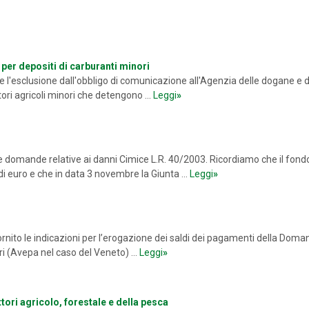
per depositi di carburanti minori
e l'esclusione dall'obbligo di comunicazione all'Agenzia delle dogane e d
utori agricoli minori che detengono ...
Leggi
»
e domande relative ai danni Cimice L.R. 40/2003. Ricordiamo che il fondo
di euro e che in data 3 novembre la Giunta ...
Leggi
»
rnito le indicazioni per l’erogazione dei saldi dei pagamenti della Doma
i (Avepa nel caso del Veneto) ...
Leggi
»
ttori agricolo, forestale e della pesca