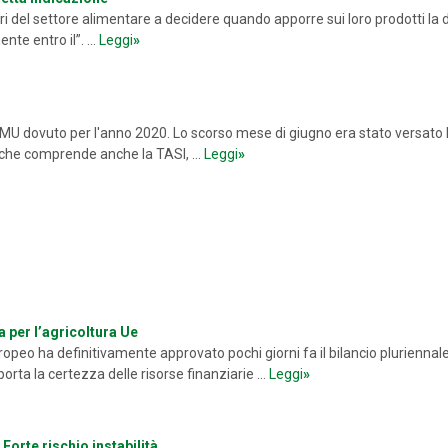
i del settore alimentare a decidere quando apporre sui loro prodotti la d
te entro il”. ...
Leggi
»
IMU dovuto per l'anno 2020. Lo scorso mese di giugno era stato versato 
, che comprende anche la TASI, ...
Leggi
»
a per l’agricoltura Ue
uropeo ha definitivamente approvato pochi giorni fa il bilancio pluriennale
orta la certezza delle risorse finanziarie ...
Leggi
»
Forte rischio instabilità