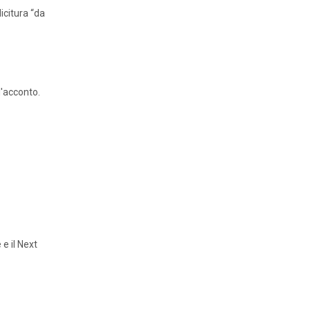
icitura “da
l'acconto.
 e il Next