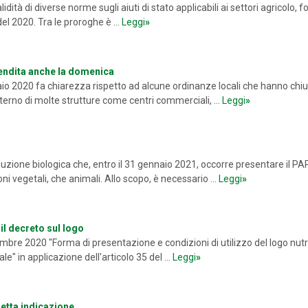
tà di diverse norme sugli aiuti di stato applicabili ai settori agricolo, f
el 2020. Tra le proroghe è ...
Leggi
»
 vendita anche la domenica
io 2020 fa chiarezza rispetto ad alcune ordinanze locali che hanno chi
nterno di molte strutture come centri commerciali, ...
Leggi
»
duzione biologica che, entro il 31 gennaio 2021, occorre presentare il PA
 vegetali, che animali. Allo scopo, è necessario ...
Leggi
»
 il decreto sul logo
mbre 2020 "Forma di presentazione e condizioni di utilizzo del logo nutr
" in applicazione dell'articolo 35 del ...
Leggi
»
retta indicazione