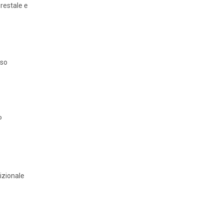
orestale e
uso
P
izionale