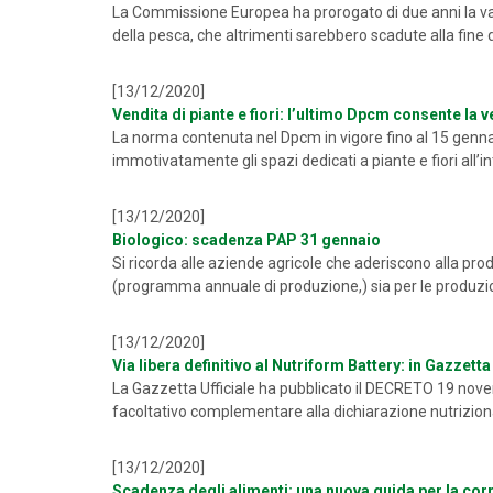
La Commissione Europea ha prorogato di due anni la validi
della pesca, che altrimenti sarebbero scadute alla fine d
[13/12/2020]
Vendita di piante e fiori: l’ultimo Dpcm consente la
La norma contenuta nel Dpcm in vigore fino al 15 genna
immotivatamente gli spazi dedicati a piante e fiori all’i
[13/12/2020]
Biologico: scadenza PAP 31 gennaio
Si ricorda alle aziende agricole che aderiscono alla pro
(programma annuale di produzione,) sia per le produzioni
[13/12/2020]
Via libera definitivo al Nutriform Battery: in Gazzetta
La Gazzetta Ufficiale ha pubblicato il DECRETO 19 nove
facoltativo complementare alla dichiarazione nutrizionale
[13/12/2020]
Scadenza degli alimenti: una nuova guida per la cor