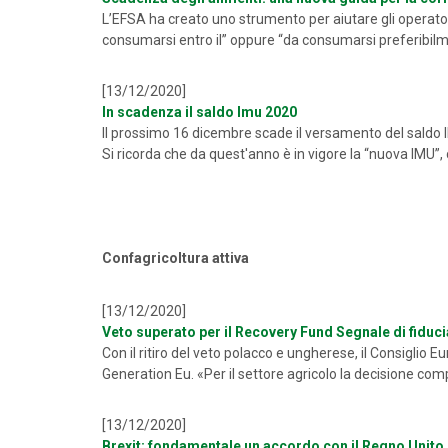
L’EFSA ha creato uno strumento per aiutare gli operator
consumarsi entro il” oppure “da consumarsi preferibilmen
[13/12/2020]
In scadenza il saldo Imu 2020
Il prossimo 16 dicembre scade il versamento del saldo 
Si ricorda che da quest'anno è in vigore la “nuova IMU”
Confagricoltura attiva
[13/12/2020]
Veto superato per il Recovery Fund Segnale di fiduci
Con il ritiro del veto polacco e ungherese, il Consiglio E
Generation Eu. «Per il settore agricolo la decisione comp
[13/12/2020]
Brexit: fondamentale un accordo con il Regno Unito. 