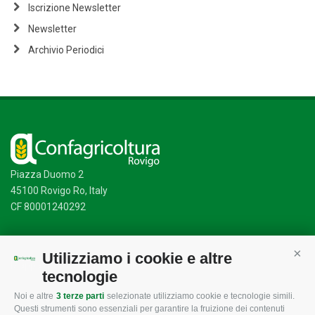
Iscrizione Newsletter
Newsletter
Archivio Periodici
Piazza Duomo 2
45100 Rovigo Ro, Italy
CF 80001240292
Utilizziamo i cookie e altre
Cont
Mappa del sito
/
Privacy Policy
/
Cookie Policy
tecnologie
Noi e altre
3 terze parti
selezionate utilizziamo cookie e tecnologie simili.
Questi strumenti sono essenziali per garantire la fruizione dei contenuti