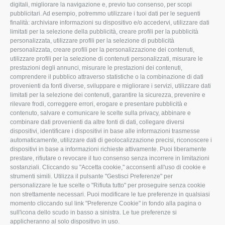
CONFAGRICOLTURA
CONFAGRICOLTURA
digitali, migliorare la navigazione e, previo tuo consenso, per scopi
ROVIGO
INFORMA
pubblicitari. Ad esempio, potremmo utilizzare i tuoi dati per le seguenti
finalità: archiviare informazioni su dispositivo e/o accedervi, utilizzare dati
L'Associazione
Tecnico
limitati per la selezione della pubblicità, creare profili per la pubblicità
personalizzata, utilizzare profili per la selezione di pubblicità
Missione e Progetto
Fiscale
personalizzata, creare profili per la personalizzazione dei contenuti,
utilizzare profili per la selezione di contenuti personalizzati, misurare le
Organigramma aziendale
Lavoro
prestazioni degli annunci, misurare le prestazioni dei contenuti,
I Nostri Servizi
Ambiente
comprendere il pubblico attraverso statistiche o la combinazione di dati
provenienti da fonti diverse, sviluppare e migliorare i servizi, utilizzare dati
Uffici della Sede provinciale
Associazione
limitati per la selezione dei contenuti, garantire la sicurezza, prevenire e
rilevare frodi, correggere errori, erogare e presentare pubblicità e
Le Sedi di Zona
contenuto, salvare e comunicare le scelte sulla privacy, abbinare e
CONFAGRICOLTURA ATTIVA
Agricoltori S.r.l.
combinare dati provenienti da altre fonti di dati, collegare diversi
dispositivi, identificare i dispositivi in base alle informazioni trasmesse
Whistleblowing
Notizie in evidenza
automaticamente, utilizzare dati di geolocalizzazione precisi, riconoscere i
Confagricoltura Rovigo e
dispositivi in base a informazioni richieste attivamente. Puoi liberamente
Eventi
Agricoltori srl
prestare, rifiutare o revocare il tuo consenso senza incorrere in limitazioni
Comunicati Stampa
sostanziali. Cliccando su "Accetta cookie," acconsenti all'uso di cookie e
strumenti simili. Utilizza il pulsante "Gestisci Preferenze" per
Video
personalizzare le tue scelte o "Rifiuta tutto" per proseguire senza cookie
non strettamente necessari. Puoi modificare le tue preferenze in qualsiasi
Iscrizione Newsletter
momento cliccando sul link "Preferenze Cookie" in fondo alla pagina o
Newsletter
sull'icona dello scudo in basso a sinistra. Le tue preferenze si
applicheranno al solo dispositivo in uso.
Archivio Periodici