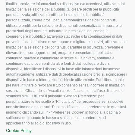
finalità: archiviare informazioni su dispositivo e/o accedervi, utilizzare dati
L'Associazione
Tecnico
limitati per la selezione della pubblicità, creare profili per la pubblicità
personalizzata, utilizzare profili per la selezione di pubblicità
Missione e Progetto
Fiscale
personalizzata, creare profili per la personalizzazione dei contenuti,
utilizzare profili per la selezione di contenuti personalizzati, misurare le
Organigramma aziendale
Lavoro
prestazioni degli annunci, misurare le prestazioni dei contenuti,
I Nostri Servizi
Ambiente
comprendere il pubblico attraverso statistiche o la combinazione di dati
provenienti da fonti diverse, sviluppare e migliorare i servizi, utilizzare dati
Uffici della Sede provinciale
Associazione
limitati per la selezione dei contenuti, garantire la sicurezza, prevenire e
rilevare frodi, correggere errori, erogare e presentare pubblicità e
Le Sedi di Zona
contenuto, salvare e comunicare le scelte sulla privacy, abbinare e
CONFAGRICOLTURA ATTIVA
Agricoltori S.r.l.
combinare dati provenienti da altre fonti di dati, collegare diversi
dispositivi, identificare i dispositivi in base alle informazioni trasmesse
Whistleblowing
Notizie in evidenza
automaticamente, utilizzare dati di geolocalizzazione precisi, riconoscere i
Confagricoltura Rovigo e
dispositivi in base a informazioni richieste attivamente. Puoi liberamente
Eventi
Agricoltori srl
prestare, rifiutare o revocare il tuo consenso senza incorrere in limitazioni
Comunicati Stampa
sostanziali. Cliccando su "Accetta cookie," acconsenti all'uso di cookie e
strumenti simili. Utilizza il pulsante "Gestisci Preferenze" per
Video
personalizzare le tue scelte o "Rifiuta tutto" per proseguire senza cookie
non strettamente necessari. Puoi modificare le tue preferenze in qualsiasi
Iscrizione Newsletter
momento cliccando sul link "Preferenze Cookie" in fondo alla pagina o
Newsletter
sull'icona dello scudo in basso a sinistra. Le tue preferenze si
applicheranno al solo dispositivo in uso.
Archivio Periodici
Cookie Policy