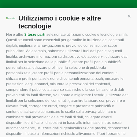
Utilizziamo i cookie e altre
Cont
Mappa del sito
/
Privacy Policy
/
Cookie Policy
tecnologie
Noi e altre
3 terze parti
selezionate utilizziamo cookie e tecnologie simili.
Questi strumenti sono essenziali per garantire la fruizione dei contenuti
CONFAGRICOLTURA
CONFAGRICOLTURA
digitali, migliorare la navigazione e, previo tuo consenso, per scopi
ROVIGO
INFORMA
pubblicitari. Ad esempio, potremmo utilizzare i tuoi dati per le seguenti
finalità: archiviare informazioni su dispositivo e/o accedervi, utilizzare dati
L'Associazione
Tecnico
limitati per la selezione della pubblicità, creare profili per la pubblicità
personalizzata, utilizzare profili per la selezione di pubblicità
Missione e Progetto
Fiscale
personalizzata, creare profili per la personalizzazione dei contenuti,
utilizzare profili per la selezione di contenuti personalizzati, misurare le
Organigramma aziendale
Lavoro
prestazioni degli annunci, misurare le prestazioni dei contenuti,
I Nostri Servizi
Ambiente
comprendere il pubblico attraverso statistiche o la combinazione di dati
provenienti da fonti diverse, sviluppare e migliorare i servizi, utilizzare dati
Uffici della Sede provinciale
Associazione
limitati per la selezione dei contenuti, garantire la sicurezza, prevenire e
rilevare frodi, correggere errori, erogare e presentare pubblicità e
Le Sedi di Zona
contenuto, salvare e comunicare le scelte sulla privacy, abbinare e
CONFAGRICOLTURA ATTIVA
Agricoltori S.r.l.
combinare dati provenienti da altre fonti di dati, collegare diversi
dispositivi, identificare i dispositivi in base alle informazioni trasmesse
Whistleblowing
Notizie in evidenza
automaticamente, utilizzare dati di geolocalizzazione precisi, riconoscere i
Confagricoltura Rovigo e
dispositivi in base a informazioni richieste attivamente. Puoi liberamente
Eventi