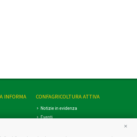
A INFORMA
CONFAGRICOLTURA ATTIVA
Notizie in evidenza
Eventi
Comunicati Stampa
Conti
Video