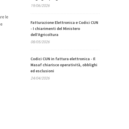
19/06/2026
re le
Fatturazione Elettronica e Codici CUN
re
- I chiarimenti del Ministero
dell’Agricoltura
08/05/2026
Codici CUN in fattura elettronica - Il
Masaf chiarisce operatività, obblighi
ed esclusioni
24/04/2026