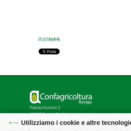
STAMPA
Piazza Duomo 2
45100 Rovigo Ro, Italy
CF 80001240292
Utilizziamo i cookie e altre tecnologi