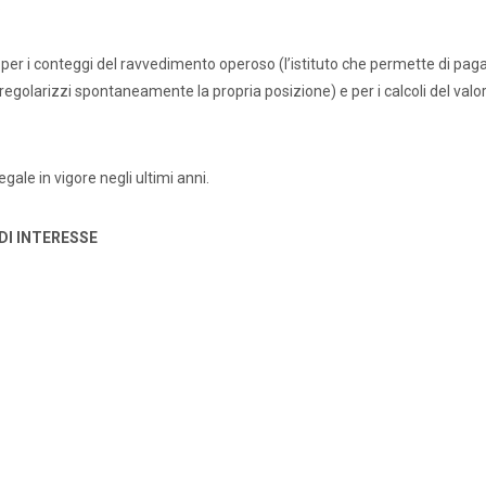
.
per i conteggi del ravvedimento operoso (l’istituto che permette di paga
e regolarizzi spontaneamente la propria posizione) e per i calcoli del valo
egale in vigore negli ultimi anni.
DI INTERESSE