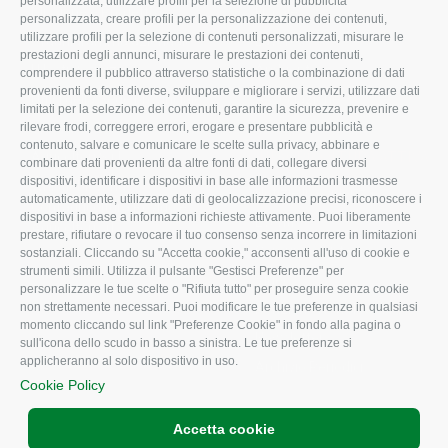
personalizzata, utilizzare profili per la selezione di pubblicità
Missione e Progetto
Fiscale
personalizzata, creare profili per la personalizzazione dei contenuti,
utilizzare profili per la selezione di contenuti personalizzati, misurare le
Organigramma aziendale
Lavoro
prestazioni degli annunci, misurare le prestazioni dei contenuti,
I Nostri Servizi
Ambiente
comprendere il pubblico attraverso statistiche o la combinazione di dati
provenienti da fonti diverse, sviluppare e migliorare i servizi, utilizzare dati
Uffici della Sede provinciale
Associazione
limitati per la selezione dei contenuti, garantire la sicurezza, prevenire e
rilevare frodi, correggere errori, erogare e presentare pubblicità e
Le Sedi di Zona
contenuto, salvare e comunicare le scelte sulla privacy, abbinare e
CONFAGRICOLTURA ATTIVA
Agricoltori S.r.l.
combinare dati provenienti da altre fonti di dati, collegare diversi
dispositivi, identificare i dispositivi in base alle informazioni trasmesse
Whistleblowing
Notizie in evidenza
automaticamente, utilizzare dati di geolocalizzazione precisi, riconoscere i
Confagricoltura Rovigo e
dispositivi in base a informazioni richieste attivamente. Puoi liberamente
Eventi
Agricoltori srl
prestare, rifiutare o revocare il tuo consenso senza incorrere in limitazioni
Comunicati Stampa
sostanziali. Cliccando su "Accetta cookie," acconsenti all'uso di cookie e
strumenti simili. Utilizza il pulsante "Gestisci Preferenze" per
Video
personalizzare le tue scelte o "Rifiuta tutto" per proseguire senza cookie
non strettamente necessari. Puoi modificare le tue preferenze in qualsiasi
Iscrizione Newsletter
momento cliccando sul link "Preferenze Cookie" in fondo alla pagina o
Newsletter
sull'icona dello scudo in basso a sinistra. Le tue preferenze si
applicheranno al solo dispositivo in uso.
Archivio Periodici
Cookie Policy
Accetta cookie