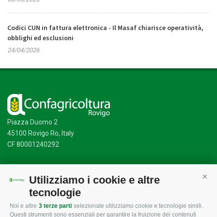
Codici CUN in fattura elettronica - Il Masaf chiarisce operatività,
obblighi ed esclusioni
24/04/2026
Piazza Duomo 2
45100 Rovigo Ro, Italy
CF 80001240292
Utilizziamo i cookie e altre
Cont
Mappa del sito
/
Privacy Policy
/
Cookie Policy
tecnologie
Noi e altre
3 terze parti
selezionate utilizziamo cookie e tecnologie simili.
Questi strumenti sono essenziali per garantire la fruizione dei contenuti