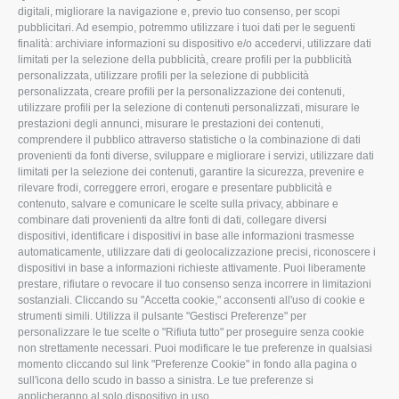
CONFAGRICOLTURA
CONFAGRICOLTURA
digitali, migliorare la navigazione e, previo tuo consenso, per scopi
ROVIGO
INFORMA
pubblicitari. Ad esempio, potremmo utilizzare i tuoi dati per le seguenti
finalità: archiviare informazioni su dispositivo e/o accedervi, utilizzare dati
L'Associazione
Tecnico
limitati per la selezione della pubblicità, creare profili per la pubblicità
personalizzata, utilizzare profili per la selezione di pubblicità
Missione e Progetto
Fiscale
personalizzata, creare profili per la personalizzazione dei contenuti,
utilizzare profili per la selezione di contenuti personalizzati, misurare le
Organigramma aziendale
Lavoro
prestazioni degli annunci, misurare le prestazioni dei contenuti,
I Nostri Servizi
Ambiente
comprendere il pubblico attraverso statistiche o la combinazione di dati
provenienti da fonti diverse, sviluppare e migliorare i servizi, utilizzare dati
Uffici della Sede provinciale
Associazione
limitati per la selezione dei contenuti, garantire la sicurezza, prevenire e
rilevare frodi, correggere errori, erogare e presentare pubblicità e
Le Sedi di Zona
contenuto, salvare e comunicare le scelte sulla privacy, abbinare e
CONFAGRICOLTURA ATTIVA
Agricoltori S.r.l.
combinare dati provenienti da altre fonti di dati, collegare diversi
dispositivi, identificare i dispositivi in base alle informazioni trasmesse
Whistleblowing
Notizie in evidenza
automaticamente, utilizzare dati di geolocalizzazione precisi, riconoscere i
Confagricoltura Rovigo e
dispositivi in base a informazioni richieste attivamente. Puoi liberamente
Eventi
Agricoltori srl
prestare, rifiutare o revocare il tuo consenso senza incorrere in limitazioni
Comunicati Stampa
sostanziali. Cliccando su "Accetta cookie," acconsenti all'uso di cookie e
strumenti simili. Utilizza il pulsante "Gestisci Preferenze" per
Video
personalizzare le tue scelte o "Rifiuta tutto" per proseguire senza cookie
non strettamente necessari. Puoi modificare le tue preferenze in qualsiasi
Iscrizione Newsletter
momento cliccando sul link "Preferenze Cookie" in fondo alla pagina o
Newsletter
sull'icona dello scudo in basso a sinistra. Le tue preferenze si
applicheranno al solo dispositivo in uso.