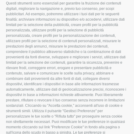
Questi strumenti sono essenziali per garantire la fruizione dei contenuti
CONFAGRICOLTURA
CONFAGRICOLTURA
digitali, migliorare la navigazione e, previo tuo consenso, per scopi
ROVIGO
INFORMA
pubblicitari. Ad esempio, potremmo utilizzare i tuoi dati per le seguenti
finalità: archiviare informazioni su dispositivo e/o accedervi, utilizzare dati
L'Associazione
Tecnico
limitati per la selezione della pubblicità, creare profili per la pubblicità
personalizzata, utilizzare profili per la selezione di pubblicità
Missione e Progetto
Fiscale
personalizzata, creare profili per la personalizzazione dei contenuti,
utilizzare profili per la selezione di contenuti personalizzati, misurare le
Organigramma aziendale
Lavoro
prestazioni degli annunci, misurare le prestazioni dei contenuti,
I Nostri Servizi
Ambiente
comprendere il pubblico attraverso statistiche o la combinazione di dati
provenienti da fonti diverse, sviluppare e migliorare i servizi, utilizzare dati
Uffici della Sede provinciale
Associazione
limitati per la selezione dei contenuti, garantire la sicurezza, prevenire e
rilevare frodi, correggere errori, erogare e presentare pubblicità e
Le Sedi di Zona
contenuto, salvare e comunicare le scelte sulla privacy, abbinare e
CONFAGRICOLTURA ATTIVA
Agricoltori S.r.l.
combinare dati provenienti da altre fonti di dati, collegare diversi
dispositivi, identificare i dispositivi in base alle informazioni trasmesse
Whistleblowing
Notizie in evidenza
automaticamente, utilizzare dati di geolocalizzazione precisi, riconoscere i
Confagricoltura Rovigo e
dispositivi in base a informazioni richieste attivamente. Puoi liberamente
Eventi
Agricoltori srl
prestare, rifiutare o revocare il tuo consenso senza incorrere in limitazioni
Comunicati Stampa
sostanziali. Cliccando su "Accetta cookie," acconsenti all'uso di cookie e
strumenti simili. Utilizza il pulsante "Gestisci Preferenze" per
Video
personalizzare le tue scelte o "Rifiuta tutto" per proseguire senza cookie
non strettamente necessari. Puoi modificare le tue preferenze in qualsiasi
Iscrizione Newsletter
momento cliccando sul link "Preferenze Cookie" in fondo alla pagina o
Newsletter
sull'icona dello scudo in basso a sinistra. Le tue preferenze si