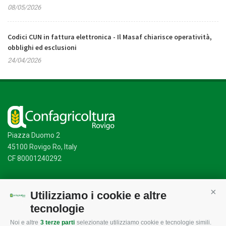
08/05/2026
Codici CUN in fattura elettronica - Il Masaf chiarisce operatività,
obblighi ed esclusioni
24/04/2026
Piazza Duomo 2
45100 Rovigo Ro, Italy
CF 80001240292
Utilizziamo i cookie e altre
Cont
Mappa del sito
/
Privacy Policy
/
Cookie Policy
tecnologie
Noi e altre
3 terze parti
selezionate utilizziamo cookie e tecnologie simili.