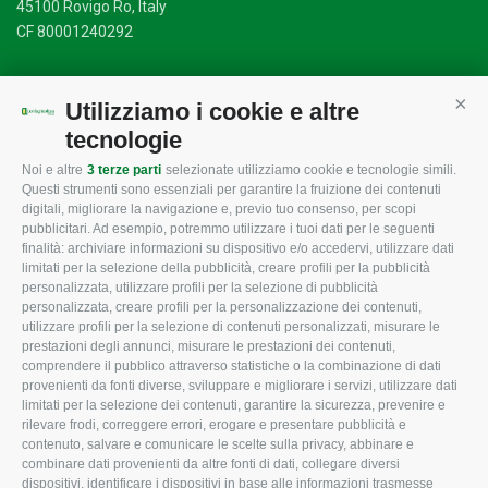
45100 Rovigo Ro, Italy
CF 80001240292
Utilizziamo i cookie e altre
Cont
Mappa del sito
/
Privacy Policy
/
Cookie Policy
tecnologie
Noi e altre
3 terze parti
selezionate utilizziamo cookie e tecnologie simili.
Questi strumenti sono essenziali per garantire la fruizione dei contenuti
CONFAGRICOLTURA
CONFAGRICOLTURA
digitali, migliorare la navigazione e, previo tuo consenso, per scopi
ROVIGO
INFORMA
pubblicitari. Ad esempio, potremmo utilizzare i tuoi dati per le seguenti
finalità: archiviare informazioni su dispositivo e/o accedervi, utilizzare dati
L'Associazione
Tecnico
limitati per la selezione della pubblicità, creare profili per la pubblicità
personalizzata, utilizzare profili per la selezione di pubblicità
Missione e Progetto
Fiscale
personalizzata, creare profili per la personalizzazione dei contenuti,
utilizzare profili per la selezione di contenuti personalizzati, misurare le
Organigramma aziendale
Lavoro
prestazioni degli annunci, misurare le prestazioni dei contenuti,
I Nostri Servizi
Ambiente
comprendere il pubblico attraverso statistiche o la combinazione di dati
provenienti da fonti diverse, sviluppare e migliorare i servizi, utilizzare dati
Uffici della Sede provinciale
Associazione
limitati per la selezione dei contenuti, garantire la sicurezza, prevenire e
rilevare frodi, correggere errori, erogare e presentare pubblicità e
Le Sedi di Zona
contenuto, salvare e comunicare le scelte sulla privacy, abbinare e
CONFAGRICOLTURA ATTIVA
Agricoltori S.r.l.
combinare dati provenienti da altre fonti di dati, collegare diversi
dispositivi, identificare i dispositivi in base alle informazioni trasmesse