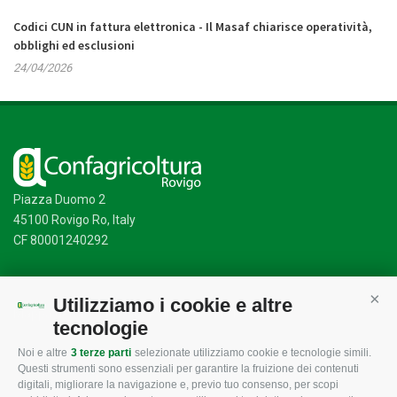
Codici CUN in fattura elettronica - Il Masaf chiarisce operatività,
obblighi ed esclusioni
24/04/2026
Piazza Duomo 2
45100 Rovigo Ro, Italy
CF 80001240292
Utilizziamo i cookie e altre
Cont
Mappa del sito
/
Privacy Policy
/
Cookie Policy
tecnologie
Noi e altre
3 terze parti
selezionate utilizziamo cookie e tecnologie simili.
Questi strumenti sono essenziali per garantire la fruizione dei contenuti
CONFAGRICOLTURA
CONFAGRICOLTURA
digitali, migliorare la navigazione e, previo tuo consenso, per scopi