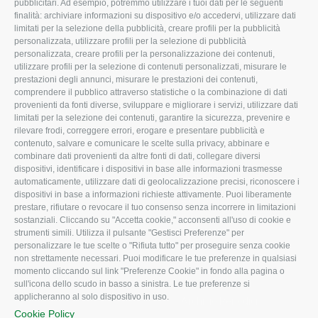
ROVIGO
INFORMA
pubblicitari. Ad esempio, potremmo utilizzare i tuoi dati per le seguenti
finalità: archiviare informazioni su dispositivo e/o accedervi, utilizzare dati
L'Associazione
Tecnico
limitati per la selezione della pubblicità, creare profili per la pubblicità
personalizzata, utilizzare profili per la selezione di pubblicità
Missione e Progetto
Fiscale
personalizzata, creare profili per la personalizzazione dei contenuti,
utilizzare profili per la selezione di contenuti personalizzati, misurare le
Organigramma aziendale
Lavoro
prestazioni degli annunci, misurare le prestazioni dei contenuti,
I Nostri Servizi
Ambiente
comprendere il pubblico attraverso statistiche o la combinazione di dati
provenienti da fonti diverse, sviluppare e migliorare i servizi, utilizzare dati
Uffici della Sede provinciale
Associazione
limitati per la selezione dei contenuti, garantire la sicurezza, prevenire e
rilevare frodi, correggere errori, erogare e presentare pubblicità e
Le Sedi di Zona
contenuto, salvare e comunicare le scelte sulla privacy, abbinare e
CONFAGRICOLTURA ATTIVA
Agricoltori S.r.l.
combinare dati provenienti da altre fonti di dati, collegare diversi
dispositivi, identificare i dispositivi in base alle informazioni trasmesse
Whistleblowing
Notizie in evidenza
automaticamente, utilizzare dati di geolocalizzazione precisi, riconoscere i
Confagricoltura Rovigo e
dispositivi in base a informazioni richieste attivamente. Puoi liberamente
Eventi
Agricoltori srl
prestare, rifiutare o revocare il tuo consenso senza incorrere in limitazioni
Comunicati Stampa
sostanziali. Cliccando su "Accetta cookie," acconsenti all'uso di cookie e
strumenti simili. Utilizza il pulsante "Gestisci Preferenze" per
Video
personalizzare le tue scelte o "Rifiuta tutto" per proseguire senza cookie
non strettamente necessari. Puoi modificare le tue preferenze in qualsiasi
Iscrizione Newsletter
momento cliccando sul link "Preferenze Cookie" in fondo alla pagina o
Newsletter
sull'icona dello scudo in basso a sinistra. Le tue preferenze si
applicheranno al solo dispositivo in uso.
Archivio Periodici
Cookie Policy