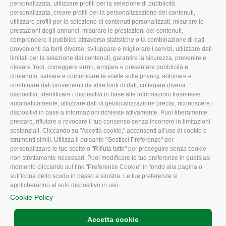
personalizzata, utilizzare profili per la selezione di pubblicità
Missione e Progetto
Fiscale
personalizzata, creare profili per la personalizzazione dei contenuti,
utilizzare profili per la selezione di contenuti personalizzati, misurare le
Organigramma aziendale
Lavoro
prestazioni degli annunci, misurare le prestazioni dei contenuti,
I Nostri Servizi
Ambiente
comprendere il pubblico attraverso statistiche o la combinazione di dati
provenienti da fonti diverse, sviluppare e migliorare i servizi, utilizzare dati
Uffici della Sede provinciale
Associazione
limitati per la selezione dei contenuti, garantire la sicurezza, prevenire e
rilevare frodi, correggere errori, erogare e presentare pubblicità e
Le Sedi di Zona
contenuto, salvare e comunicare le scelte sulla privacy, abbinare e
CONFAGRICOLTURA ATTIVA
Agricoltori S.r.l.
combinare dati provenienti da altre fonti di dati, collegare diversi
dispositivi, identificare i dispositivi in base alle informazioni trasmesse
Whistleblowing
Notizie in evidenza
automaticamente, utilizzare dati di geolocalizzazione precisi, riconoscere i
Confagricoltura Rovigo e
dispositivi in base a informazioni richieste attivamente. Puoi liberamente
Eventi
Agricoltori srl
prestare, rifiutare o revocare il tuo consenso senza incorrere in limitazioni
Comunicati Stampa
sostanziali. Cliccando su "Accetta cookie," acconsenti all'uso di cookie e
strumenti simili. Utilizza il pulsante "Gestisci Preferenze" per
Video
personalizzare le tue scelte o "Rifiuta tutto" per proseguire senza cookie
non strettamente necessari. Puoi modificare le tue preferenze in qualsiasi
Iscrizione Newsletter
momento cliccando sul link "Preferenze Cookie" in fondo alla pagina o
Newsletter
sull'icona dello scudo in basso a sinistra. Le tue preferenze si
applicheranno al solo dispositivo in uso.
Archivio Periodici
Cookie Policy
Accetta cookie