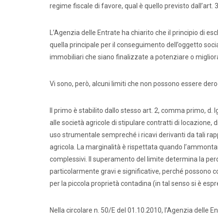
regime fiscale di favore, qual è quello previsto dall’art.
L’Agenzia delle Entrate ha chiarito che il principio di es
quella principale per il conseguimento dell’oggetto soci
immobiliari che siano finalizzate a potenziare o migliorar
Vi sono, però, alcuni limiti che non possono essere dero
Il primo è stabilito dallo stesso art. 2, comma primo, d
alle società agricole di stipulare contratti di locazione, d
uso strumentale sempreché i ricavi derivanti da tali rappo
agricola. La marginalità è rispettata quando l’ammontare 
complessivi. Il superamento del limite determina la per
particolarmente gravi e significative, perché possono c
per la piccola proprietà contadina (in tal senso si è esp
Nella circolare n. 50/E del 01.10.2010, l’Agenzia delle Ent