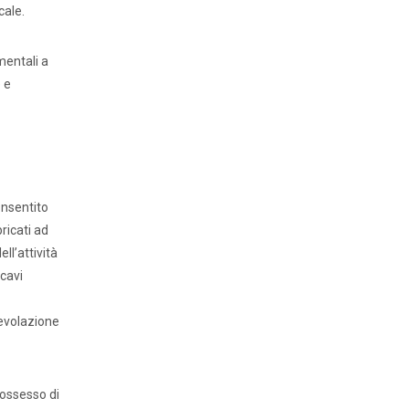
cale.
mentali a
 e
onsentito
bricati ad
ll’attività
icavi
gevolazione
 possesso di