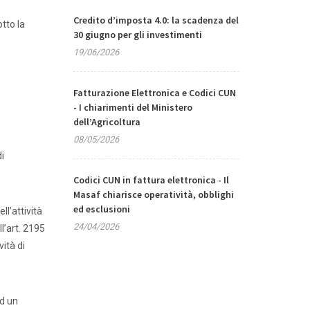
Credito d’imposta 4.0: la scadenza del
otto la
30 giugno per gli investimenti
19/06/2026
Fatturazione Elettronica e Codici CUN
- I chiarimenti del Ministero
dell’Agricoltura
08/05/2026
di
Codici CUN in fattura elettronica - Il
Masaf chiarisce operatività, obblighi
ed esclusioni
ll’attività
24/04/2026
l’art. 2195
vità di
ad un