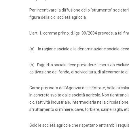
Per incentivare la diffusione dello “strumento” societari
figura della c.d. società agricola.
L’art. 1, comma primo, d. lgs. 99/2004 prevede, a tal fin
(a) la ragione sociale o la denominazione sociale dev
(b) l’oggetto sociale deve prevedere l’esercizio esclusivo d
coltivazione del fondo, di selvicoltura, di allevamento di
Come precisato dall’Agenzia delle Entrate, nella circolar
in concreto svolta dalle società agricole. Non rientrano 
c.c. (attività industriale, intermediaria nella circolazione 
sfruttamento di miniere, cave, torbiere, saline, laghi, etc
Solo le società agricole che rispettano entrambi i requi