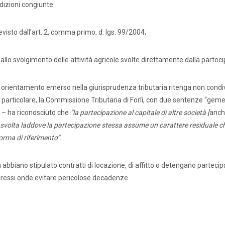
dizioni congiunte:
visto dall’art. 2, comma primo, d. lgs. 99/2004;
i dallo svolgimento delle attività agricole svolte direttamente dalla partec
 orientamento emerso nella giurisprudenza tributaria ritenga non condiv
n particolare, la Commissione Tributaria di Forlì, con due sentenze “gemell
2 – ha riconosciuto che
“la partecipazione al capitale di altre società [
anch
vità svolta laddove la partecipazione stessa assume un carattere residuale 
orma di riferimento”
.
a abbiano stipulato contratti di locazione, di affitto o detengano partecipa
spressi onde evitare pericolose decadenze.