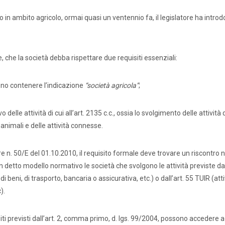
o in ambito agricolo, ormai quasi un ventennio fa, il legislatore ha introd
e, che la società debba rispettare due requisiti essenziali:
ono contenere l’indicazione
“società agricola”
;
elle attività di cui all’art. 2135 c.c., ossia lo svolgimento delle attività 
 animali e delle attività connesse.
e n. 50/E del 01.10.2010, il requisito formale deve trovare un riscontro ne
in detto modello normativo le società che svolgono le attività previste dal
di beni, di trasporto, bancaria o assicurativa, etc.) o dall’art. 55 TUIR (atti
).
siti previsti dall’art. 2, comma primo, d. lgs. 99/2004, possono accedere 