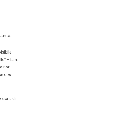
ipante.
isibile
e” – la n.
e non
che non
zioni, di