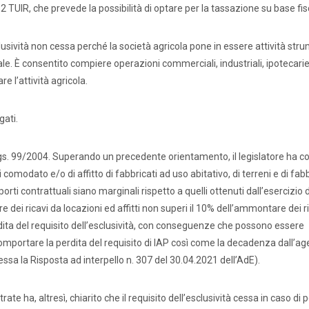
 32 TUIR, che prevede la possibilità di optare per la tassazione su base fis
clusività non cessa perché la società agricola pone in essere attività stru
ale. È consentito compiere operazioni commerciali, industriali, ipotecarie
e l’attività agricola.
gati.
. lgs. 99/2004. Superando un precedente orientamento, il legislatore ha c
i comodato e/o di affitto di fabbricati ad uso abitativo, di terreni e di fab
rti contrattuali siano marginali rispetto a quelli ottenuti dall’esercizio de
dei ricavi da locazioni ed affitti non superi il 10% dell’ammontare dei r
dita del requisito dell’esclusività, con conseguenze che possono essere
omportare la perdita del requisito di IAP così come la decadenza dall’a
ressa la Risposta ad interpello n. 307 del 30.04.2021 dell’AdE).
rate ha, altresì, chiarito che il requisito dell’esclusività cessa in caso di