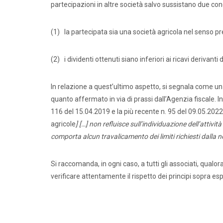
partecipazioni in altre società salvo sussistano due con
(1) la partecipata sia una società agricola nel senso pre
(2) i dividenti ottenuti siano inferiori ai ricavi derivant
In relazione a quest’ultimo aspetto, si segnala come un
quanto affermato in via di prassi dall’Agenzia fiscale. I
116 del 15.04.2019 e la più recente n. 95 del 09.05.202
agricole
] […] non refluisce sull’individuazione dell’atti
comporta alcun travalicamento dei limiti richiesti dalla n
Si raccomanda, in ogni caso, a tutti gli associati, qualor
verificare attentamente il rispetto dei principi sopra e