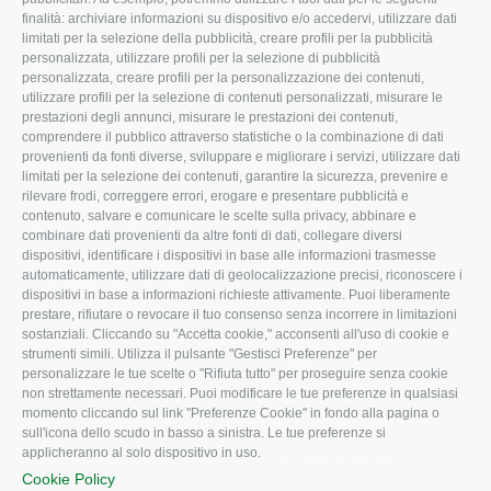
finalità: archiviare informazioni su dispositivo e/o accedervi, utilizzare dati
L'Associazione
Tecnico
limitati per la selezione della pubblicità, creare profili per la pubblicità
personalizzata, utilizzare profili per la selezione di pubblicità
Missione e Progetto
Fiscale
personalizzata, creare profili per la personalizzazione dei contenuti,
utilizzare profili per la selezione di contenuti personalizzati, misurare le
Organigramma aziendale
Lavoro
prestazioni degli annunci, misurare le prestazioni dei contenuti,
I Nostri Servizi
Ambiente
comprendere il pubblico attraverso statistiche o la combinazione di dati
provenienti da fonti diverse, sviluppare e migliorare i servizi, utilizzare dati
Uffici della Sede provinciale
Associazione
limitati per la selezione dei contenuti, garantire la sicurezza, prevenire e
rilevare frodi, correggere errori, erogare e presentare pubblicità e
Le Sedi di Zona
contenuto, salvare e comunicare le scelte sulla privacy, abbinare e
CONFAGRICOLTURA ATTIVA
Agricoltori S.r.l.
combinare dati provenienti da altre fonti di dati, collegare diversi
dispositivi, identificare i dispositivi in base alle informazioni trasmesse
Whistleblowing
Notizie in evidenza
automaticamente, utilizzare dati di geolocalizzazione precisi, riconoscere i
Confagricoltura Rovigo e
dispositivi in base a informazioni richieste attivamente. Puoi liberamente
Eventi
Agricoltori srl
prestare, rifiutare o revocare il tuo consenso senza incorrere in limitazioni
Comunicati Stampa
sostanziali. Cliccando su "Accetta cookie," acconsenti all'uso di cookie e
strumenti simili. Utilizza il pulsante "Gestisci Preferenze" per
Video
personalizzare le tue scelte o "Rifiuta tutto" per proseguire senza cookie
non strettamente necessari. Puoi modificare le tue preferenze in qualsiasi
Iscrizione Newsletter
momento cliccando sul link "Preferenze Cookie" in fondo alla pagina o
Newsletter
sull'icona dello scudo in basso a sinistra. Le tue preferenze si
applicheranno al solo dispositivo in uso.
Archivio Periodici
Cookie Policy