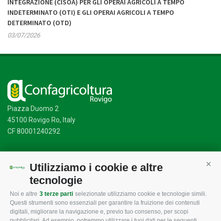
INTEGRAZIONE (CISOA) PER GLI OPERAI AGRICOLI A TEMPO
INDETERMINATO (OTI) E GLI OPERAI AGRICOLI A TEMPO
DETERMINATO (OTD)
03/07/2026
Piazza Duomo 2
45100 Rovigo Ro, Italy
CF 80001240292
Utilizziamo i cookie e altre
Cont
Mappa del sito
/
Privacy Policy
/
Cookie Policy
tecnologie
Noi e altre
3 terze parti
selezionate utilizziamo cookie e tecnologie simili.
Questi strumenti sono essenziali per garantire la fruizione dei contenuti
CONFAGRICOLTURA
CONFAGRICOLTURA
digitali, migliorare la navigazione e, previo tuo consenso, per scopi
ROVIGO
INFORMA
pubblicitari. Ad esempio, potremmo utilizzare i tuoi dati per le seguenti