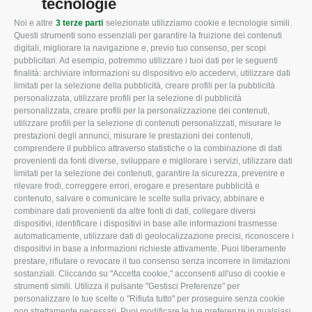
tecnologie
Noi e altre
3 terze parti
selezionate utilizziamo cookie e tecnologie simili.
Questi strumenti sono essenziali per garantire la fruizione dei contenuti
CONFAGRICOLTURA
CONFAGRICOLTURA
digitali, migliorare la navigazione e, previo tuo consenso, per scopi
ROVIGO
INFORMA
pubblicitari. Ad esempio, potremmo utilizzare i tuoi dati per le seguenti
finalità: archiviare informazioni su dispositivo e/o accedervi, utilizzare dati
L'Associazione
Tecnico
limitati per la selezione della pubblicità, creare profili per la pubblicità
personalizzata, utilizzare profili per la selezione di pubblicità
Missione e Progetto
Fiscale
personalizzata, creare profili per la personalizzazione dei contenuti,
utilizzare profili per la selezione di contenuti personalizzati, misurare le
Organigramma aziendale
Lavoro
prestazioni degli annunci, misurare le prestazioni dei contenuti,
I Nostri Servizi
Ambiente
comprendere il pubblico attraverso statistiche o la combinazione di dati
provenienti da fonti diverse, sviluppare e migliorare i servizi, utilizzare dati
Uffici della Sede provinciale
Associazione
limitati per la selezione dei contenuti, garantire la sicurezza, prevenire e
rilevare frodi, correggere errori, erogare e presentare pubblicità e
Le Sedi di Zona
contenuto, salvare e comunicare le scelte sulla privacy, abbinare e
CONFAGRICOLTURA ATTIVA
Agricoltori S.r.l.
combinare dati provenienti da altre fonti di dati, collegare diversi
dispositivi, identificare i dispositivi in base alle informazioni trasmesse
Whistleblowing
Notizie in evidenza
automaticamente, utilizzare dati di geolocalizzazione precisi, riconoscere i
Confagricoltura Rovigo e
dispositivi in base a informazioni richieste attivamente. Puoi liberamente
Eventi
Agricoltori srl
prestare, rifiutare o revocare il tuo consenso senza incorrere in limitazioni
Comunicati Stampa
sostanziali. Cliccando su "Accetta cookie," acconsenti all'uso di cookie e
strumenti simili. Utilizza il pulsante "Gestisci Preferenze" per
Video
personalizzare le tue scelte o "Rifiuta tutto" per proseguire senza cookie
non strettamente necessari. Puoi modificare le tue preferenze in qualsiasi