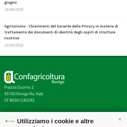
giugno
26/06/2026
Agriturismo - Chiarimenti del Garante della Privacy in materia di
trattamento dei documenti di identità degli ospiti di strutture
ricettive
22/05/2026
Piazza Duomo 2
45100 Rovigo Ro, Italy
CF 80001240292
Utilizziamo i cookie e altre
Cont
Mappa del sito
/
Privacy Policy
/
Cookie Policy