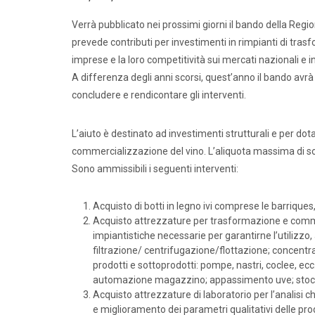
Verrà pubblicato nei prossimi giorni il bando della Regi
prevede contributi per investimenti in rimpianti di tra
imprese e la loro competitività sui mercati nazionali e i
A differenza degli anni scorsi, quest’anno il bando avr
concludere e rendicontare gli interventi.
L’aiuto è destinato ad investimenti strutturali e per do
commercializzazione del vino. L’aliquota massima di sos
Sono ammissibili i seguenti interventi:
Acquisto di botti in legno ivi comprese le barriques
Acquisto attrezzature per trasformazione e commer
impiantistiche necessarie per garantirne l’utilizzo,
filtrazione/ centrifugazione/flottazione; concentr
prodotti e sottoprodotti: pompe, nastri, coclee, e
automazione magazzino; appassimento uve; stocc
Acquisto attrezzature di laboratorio per l’analisi ch
e miglioramento dei parametri qualitativi delle pro