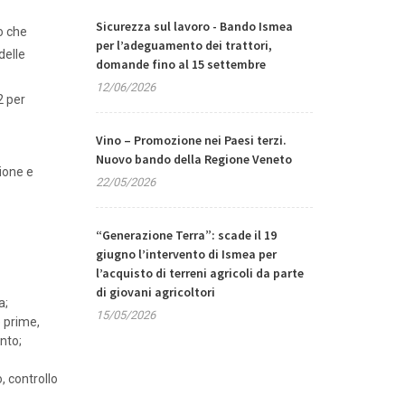
Sicurezza sul lavoro - Bando Ismea
o che
per l’adeguamento dei trattori,
delle
domande fino al 15 settembre
12/06/2026
2 per
Vino – Promozione nei Paesi terzi.
Nuovo bando della Regione Veneto
zione e
22/05/2026
“Generazione Terra”: scade il 19
giugno l’intervento di Ismea per
l’acquisto di terreni agricoli da parte
di giovani agricoltori
a;
15/05/2026
e prime,
nto;
, controllo