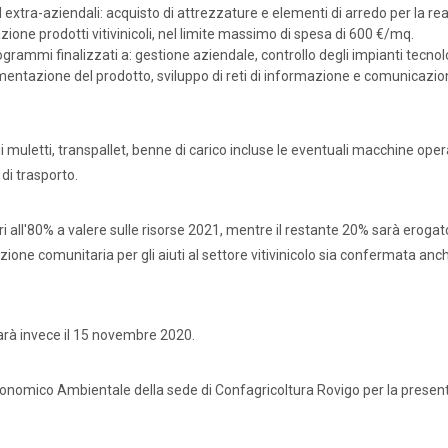
d extra-aziendali: acquisto di attrezzature e elementi di arredo per la re
zione prodotti vitivinicoli, nel limite massimo di spesa di 600 €/mq.
grammi finalizzati a: gestione aziendale, controllo degli impianti tecnol
mentazione del prodotto, sviluppo di reti di informazione e comunicazio
 muletti, transpallet, benne di carico incluse le eventuali macchine opera
di trasporto.
ri all'80% a valere sulle risorse 2021, mentre il restante 20% sarà erogat
azione comunitaria per gli aiuti al settore vitivinicolo sia confermata anc
arà invece il 15 novembre 2020.
 Economico Ambientale della sede di Confagricoltura Rovigo per la prese