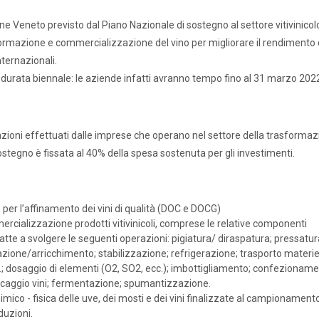
one Veneto previsto dal Piano Nazionale di sostegno al settore vitivinicol
sformazione e commercializzazione del vino per migliorare il rendimento 
nternazionali.
à durata biennale: le aziende infatti avranno tempo fino al 31 marzo 202
tazioni effettuati dalle imprese che operano nel settore della trasforma
tegno è fissata al 40% della spesa sostenuta per gli investimenti.
, per l’affinamento dei vini di qualità (DOC e DOCG)
cializzazione prodotti vitivinicoli, comprese le relative componenti
 atte a svolgere le seguenti operazioni: pigiatura/ diraspatura; pressatur
azione/arricchimento; stabilizzazione; refrigerazione; trasporto materi
cc.; dosaggio di elementi (O2, SO2, ecc.); imbottigliamento; confezioname
aggio vini; fermentazione; spumantizzazione.
imico - fisica delle uve, dei mosti e dei vini finalizzate al campionamento
duzioni.