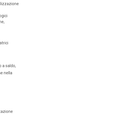
alizzazione
ogici
ne,
trici
o a saldo,
he nella
ntazione