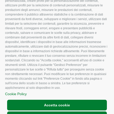
personalizzata, creare profili per la personalizzazione dei contenuti,
utilizzare profili per la selezione di contenuti personalizzati, misurare le
Organigramma aziendale
Lavoro
prestazioni degli annunci, misurare le prestazioni dei contenuti,
I Nostri Servizi
Ambiente
comprendere il pubblico attraverso statistiche o la combinazione di dati
provenienti da fonti diverse, sviluppare e migliorare i servizi, utilizzare dati
Uffici della Sede provinciale
Associazione
limitati per la selezione dei contenuti, garantire la sicurezza, prevenire e
rilevare frodi, correggere errori, erogare e presentare pubblicità e
Le Sedi di Zona
contenuto, salvare e comunicare le scelte sulla privacy, abbinare e
CONFAGRICOLTURA ATTIVA
Agricoltori S.r.l.
combinare dati provenienti da altre fonti di dati, collegare diversi
dispositivi, identificare i dispositivi in base alle informazioni trasmesse
Whistleblowing
Notizie in evidenza
automaticamente, utilizzare dati di geolocalizzazione precisi, riconoscere i
Confagricoltura Rovigo e
dispositivi in base a informazioni richieste attivamente. Puoi liberamente
Eventi
Agricoltori srl
prestare, rifiutare o revocare il tuo consenso senza incorrere in limitazioni
Comunicati Stampa
sostanziali. Cliccando su "Accetta cookie," acconsenti all'uso di cookie e
strumenti simili. Utilizza il pulsante "Gestisci Preferenze" per
Video
personalizzare le tue scelte o "Rifiuta tutto" per proseguire senza cookie
non strettamente necessari. Puoi modificare le tue preferenze in qualsiasi
Iscrizione Newsletter
momento cliccando sul link "Preferenze Cookie" in fondo alla pagina o
Newsletter
sull'icona dello scudo in basso a sinistra. Le tue preferenze si
applicheranno al solo dispositivo in uso.
Archivio Periodici
Cookie Policy
Accetta cookie