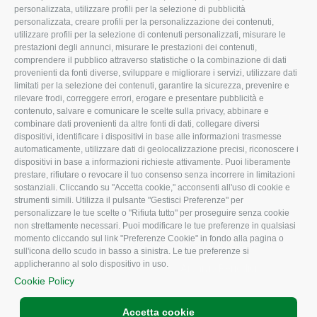
personalizzata, utilizzare profili per la selezione di pubblicità
Missione e Progetto
Fiscale
personalizzata, creare profili per la personalizzazione dei contenuti,
utilizzare profili per la selezione di contenuti personalizzati, misurare le
Organigramma aziendale
Lavoro
prestazioni degli annunci, misurare le prestazioni dei contenuti,
I Nostri Servizi
Ambiente
comprendere il pubblico attraverso statistiche o la combinazione di dati
provenienti da fonti diverse, sviluppare e migliorare i servizi, utilizzare dati
Uffici della Sede provinciale
Associazione
limitati per la selezione dei contenuti, garantire la sicurezza, prevenire e
rilevare frodi, correggere errori, erogare e presentare pubblicità e
Le Sedi di Zona
contenuto, salvare e comunicare le scelte sulla privacy, abbinare e
CONFAGRICOLTURA ATTIVA
Agricoltori S.r.l.
combinare dati provenienti da altre fonti di dati, collegare diversi
dispositivi, identificare i dispositivi in base alle informazioni trasmesse
Whistleblowing
Notizie in evidenza
automaticamente, utilizzare dati di geolocalizzazione precisi, riconoscere i
Confagricoltura Rovigo e
dispositivi in base a informazioni richieste attivamente. Puoi liberamente
Eventi
Agricoltori srl
prestare, rifiutare o revocare il tuo consenso senza incorrere in limitazioni
Comunicati Stampa
sostanziali. Cliccando su "Accetta cookie," acconsenti all'uso di cookie e
strumenti simili. Utilizza il pulsante "Gestisci Preferenze" per
Video
personalizzare le tue scelte o "Rifiuta tutto" per proseguire senza cookie
non strettamente necessari. Puoi modificare le tue preferenze in qualsiasi
Iscrizione Newsletter
momento cliccando sul link "Preferenze Cookie" in fondo alla pagina o
Newsletter
sull'icona dello scudo in basso a sinistra. Le tue preferenze si
applicheranno al solo dispositivo in uso.
Archivio Periodici
Cookie Policy
Accetta cookie