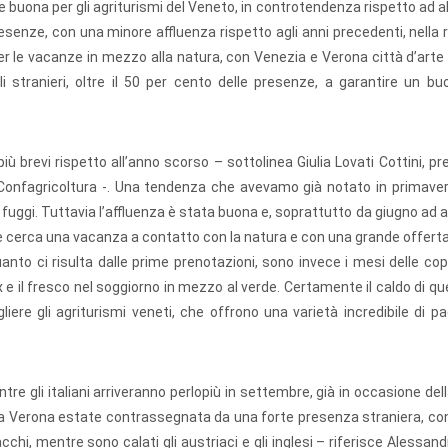
ona per gli agriturismi del Veneto, in controtendenza rispetto ad al
 presenze, con una minore affluenza rispetto agli anni precedenti, nella 
er le vacanze in mezzo alla natura, con Venezia e Verona città d’art
i stranieri, oltre il 50 per cento delle presenze, a garantire un bu
iù brevi rispetto all’anno scorso – sottolinea Giulia Lovati Cottini, pr
di Confagricoltura -. Una tendenza che avevamo già notato in primave
 fuggi. Tuttavia l’affluenza è stata buona e, soprattutto da giugno ad a
e cerca una vacanza a contatto con la natura e con una grande offerta 
nto ci risulta dalle prime prenotazioni, sono invece i mesi delle cop
e il fresco nel soggiorno in mezzo al verde. Certamente il caldo di q
gliere gli agriturismi veneti, che offrono una varietà incredibile di p
tre gli italiani arriveranno perlopiù in settembre, già in occasione dell
 a Verona estate contrassegnata da una forte presenza straniera, con
acchi, mentre sono calati gli austriaci e gli inglesi – riferisce Alessand