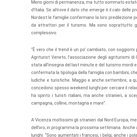
Meno giorni di permanenza, ma tutto sommato estate bu
d’Italia. Se altrove il dato che emerge è il calo delle
Nordest le famiglie confermano la loro predilezione p
da attrattori per il turismo. Ma sono soprattutto gl
complessivo.
“È vero che il trend è un po’ cambiato, con soggiorni p
Agriturist Veneto, l’associazione degli agriturismi 
stata all’insegna del last minute e del turismo mordi e
confermata la tipologia della famiglia con bambini, ch
ludiche e turistiche. Maggio e anche settembre, a qua
concedono spesso weekend lunghi per cercare il relax 
ha spinto i turisti italiani, ma anche stranieri, a sce
campagna, colline, montagna e mare”.
A Vicenza moltissimi gli stranieri dal Nord Europa, men
dell’oro, in programma la prossima settimana. Anche
lunghi: “Sono aumentati i francesi, i belgi, anche i pol