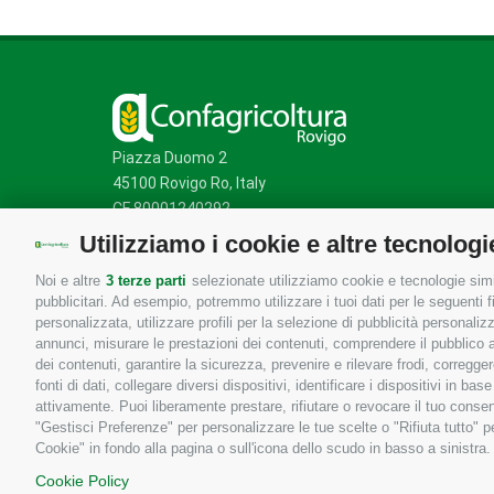
Piazza Duomo 2
45100 Rovigo Ro, Italy
CF 80001240292
Utilizziamo i cookie e altre tecnologi
Noi e altre
3 terze parti
selezionate utilizziamo cookie e tecnologie simil
Mappa del sito
/
Privacy Policy
/
Cookie Policy
pubblicitari. Ad esempio, potremmo utilizzare i tuoi dati per le seguenti fin
personalizzata, utilizzare profili per la selezione di pubblicità personaliz
annunci, misurare le prestazioni dei contenuti, comprendere il pubblico att
dei contenuti, garantire la sicurezza, prevenire e rilevare frodi, corregg
fonti di dati, collegare diversi dispositivi, identificare i dispositivi in 
attivamente. Puoi liberamente prestare, rifiutare o revocare il tuo consen
"Gestisci Preferenze" per personalizzare le tue scelte o "Rifiuta tutto"
Cookie" in fondo alla pagina o sull'icona dello scudo in basso a sinistra.
Cookie Policy