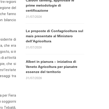
Carbon farming, approvate le
tre regioni
prime metodologie di
regione del
certificazione
e che fanno
31/07/2026
on bilancio
Le proposte di Confagricoltura sul
mais presentate al Ministero
esidente di
dell’Agricoltura
ra, che era
31/07/2026
gosto, si è
di attività
Alberi in pianura – iniziativa di
pie, che si
Veneto Agricoltura per pianatre
uest’estate
essenze del territorio
aesaggi tra
31/07/2026
a per Fiera
 soggiorni
ro Tebaldi,