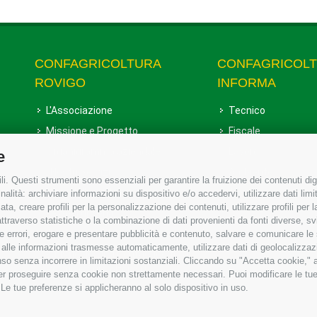
CONFAGRICOLTURA
CONFAGRICOL
ROVIGO
INFORMA
L'Associazione
Tecnico
Missione e Progetto
Fiscale
Organigramma aziendale
Lavoro
e
I Nostri Servizi
Ambiente
i. Questi strumenti sono essenziali per garantire la fruizione dei contenuti dig
Uffici della Sede provinciale
Associazione
alità: archiviare informazioni su dispositivo e/o accedervi, utilizzare dati limita
zata, creare profili per la personalizzazione dei contenuti, utilizzare profili per
Le Sedi di Zona
raverso statistiche o la combinazione di dati provenienti da fonti diverse, svilu
Agricoltori S.r.l.
ere errori, erogare e presentare pubblicità e contenuto, salvare e comunicare le
base alle informazioni trasmesse automaticamente, utilizzare dati di geolocalizzaz
Whistleblowing Confagricoltura
so senza incorrere in limitazioni sostanziali. Cliccando su "Accetta cookie," ac
Rovigo e Agricoltori srl
 per proseguire senza cookie non strettamente necessari. Puoi modificare le t
 Le tue preferenze si applicheranno al solo dispositivo in uso.