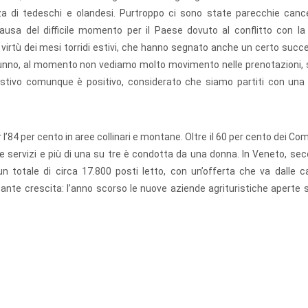
nza di tedeschi e olandesi. Purtroppo ci sono state parecchie cancel
causa del difficile momento per il Paese dovuto al conflitto con la 
virtù dei mesi torridi estivi, che hanno segnato anche un certo succ
autunno, al momento non vediamo molto movimento nelle prenotazioni, 
io estivo comunque è positivo, considerato che siamo partiti con una
r l’84 per cento in aree collinari e montane. Oltre il 60 per cento dei Com
 servizi e più di una su tre è condotta da una donna. In Veneto, sec
un totale di circa 17.800 posti letto, con un’offerta che va dalle c
ante crescita: l’anno scorso le nuove aziende agrituristiche aperte 