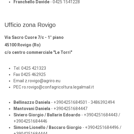
Franchello Davide
- 0425 1541228
Ufficio zona Rovigo
Via Sacro Cuore 7/c - 1° piano
45100 Rovigo (Ro)
c/o centro commerciale "Le Torri"
Tel. 0425 421323
Fax 0425 462925
Email z.rovigo@agriro.eu
PEC ro.rovigo@confagricoltura.legalmail.it
Bellinazzo Daniela
- +3904251684501 - 3486392494
Mantovani Daniela
- +3904251684447
Siviero Giorgio / Ballarin Edoardo
- +3904251684443 /
+3904251684446
Simone Lionello / Baccaro Giorgio
- +3904251684496 /
+3904251684444