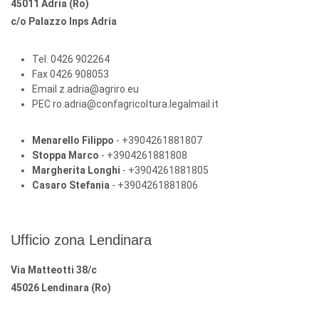
45011 Adria (Ro)
c/o Palazzo Inps Adria
Tel. 0426 902264
Fax 0426 908053
Email z.adria@agriro.eu
PEC ro.adria@confagricoltura.legalmail.it
Menarello Filippo
- +3904261881807
Stoppa Marco
- +3904261881808
Margherita Longhi
- +3904261881805
Casaro Stefania
- +3904261881806
Ufficio zona Lendinara
Via Matteotti 38/c
45026 Lendinara (Ro)