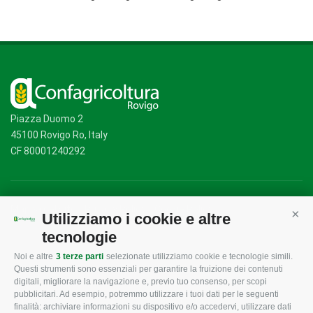
Piazza Duomo 2
45100 Rovigo Ro, Italy
CF 80001240292
Mappa del sito
/
Privacy Policy
/
Cookie Policy
Utilizziamo i cookie e altre
Cont
tecnologie
Noi e altre
3 terze parti
selezionate utilizziamo cookie e tecnologie simili.
CONFAGRICOLTURA
CONFAGRICOLTURA
Questi strumenti sono essenziali per garantire la fruizione dei contenuti
ROVIGO
INFORMA
digitali, migliorare la navigazione e, previo tuo consenso, per scopi
pubblicitari. Ad esempio, potremmo utilizzare i tuoi dati per le seguenti
L'Associazione
Tecnico
finalità: archiviare informazioni su dispositivo e/o accedervi, utilizzare dati