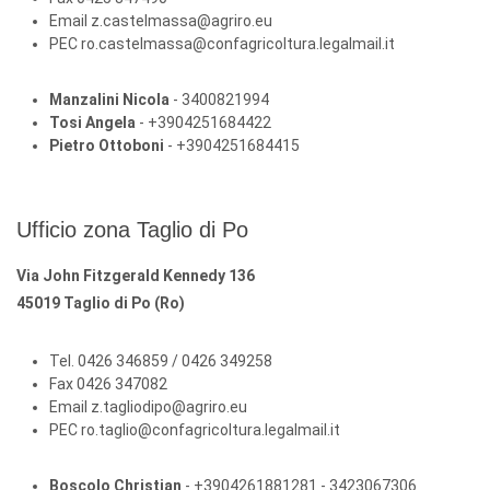
Email z.castelmassa@agriro.eu
PEC ro.castelmassa@confagricoltura.legalmail.it
Manzalini Nicola
- 3400821994
Tosi Angela
- +3904251684422
Pietro Ottoboni
- +3904251684415
Ufficio zona Taglio di Po
Via John Fitzgerald Kennedy 136
45019 Taglio di Po (Ro)
Tel. 0426 346859 / 0426 349258
Fax 0426 347082
Email z.tagliodipo@agriro.eu
PEC ro.taglio@confagricoltura.legalmail.it
Boscolo Christian
- +3904261881281 - 3423067306