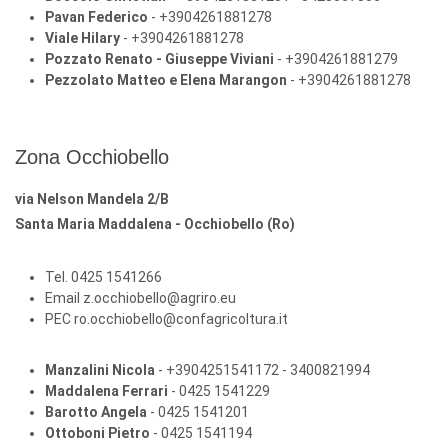
Pavan Federico
- +3904261881278
Viale Hilary
- +3904261881278
Pozzato Renato - Giuseppe Viviani
- +3904261881279
Pezzolato Matteo e Elena Marangon
- +3904261881278
Zona Occhiobello
via Nelson Mandela 2/B
Santa Maria Maddalena - Occhiobello (Ro)
Tel. 0425 1541266
Email z.occhiobello@agriro.eu
PEC ro.occhiobello@confagricoltura.it
Manzalini Nicola
- +3904251541172 - 3400821994
Maddalena Ferrari
- 0425 1541229
Barotto Angela
- 0425 1541201
Ottoboni Pietro
- 0425 1541194