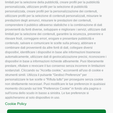
limitati per la selezione della pubblicità, creare profili per la pubblicità
Missione e Progetto
Fiscale
personalizzata, utilizzare profili per la selezione di pubblicità
Organigramma aziendale
Lavoro
personalizzata, creare profili per la personalizzazione dei contenuti,
utilizzare profili per la selezione di contenuti personalizzati, misurare le
I Nostri Servizi
Ambiente
prestazioni degli annunci, misurare le prestazioni dei contenuti,
comprendere il pubblico attraverso statistiche o la combinazione di dati
Uffici della Sede
Associazione
provenienti da fonti diverse, sviluppare e migliorare i servizi, utilizzare dati
provinciale
limitati per la selezione dei contenuti, garantire la sicurezza, prevenire e
Le Sedi di Zona
rilevare frodi, correggere errori, erogare e presentare pubblicità e
CONFAGRICOLTURA
contenuto, salvare e comunicare le scelte sulla privacy, abbinare e
Agricoltori S.r.l.
ATTIVA
combinare dati provenienti da altre fonti di dati, collegare diversi
dispositivi, identificare i dispositivi in base alle informazioni trasmesse
Whistleblowing
Notizie in evidenza
automaticamente, utilizzare dati di geolocalizzazione precisi, riconoscere i
Confagricoltura Rovigo e
dispositivi in base a informazioni richieste attivamente. Puoi liberamente
Eventi
Agricoltori srl
prestare, rifiutare o revocare il tuo consenso senza incorrere in limitazioni
Comunicati Stampa
sostanziali. Cliccando su "Accetta cookie," acconsenti all'uso di cookie e
strumenti simili. Utilizza il pulsante "Gestisci Preferenze" per
Video
personalizzare le tue scelte o "Rifiuta tutto" per proseguire senza cookie
non strettamente necessari. Puoi modificare le tue preferenze in qualsiasi
Iscrizione Newsletter
momento cliccando sul link "Preferenze Cookie" in fondo alla pagina o
Newsletter
sull'icona dello scudo in basso a sinistra. Le tue preferenze si
applicheranno al solo dispositivo in uso.
Archivio Periodici
Cookie Policy