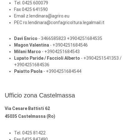
Tel. 0425 600079
Fax 0425 641590
Email z.lendinara@agriro.eu
PEC ro.lendinara@confagricoltura.legalmail.it
Davì Enrico
- 3466585823 +3904251684535
Magon Valentina
- +3904251684546
Milani Marco
- +3904251684543
Lupato Paride / Faccioli Alberto
- +3904251541353 /
+3904251684536
Paiatto Paola
- +3904251684544
Ufficio zona Castelmassa
Via Cesare Battisti 62
45035 Castelmassa (Ro)
Tel. 0425 81422
Fax 0425 847490