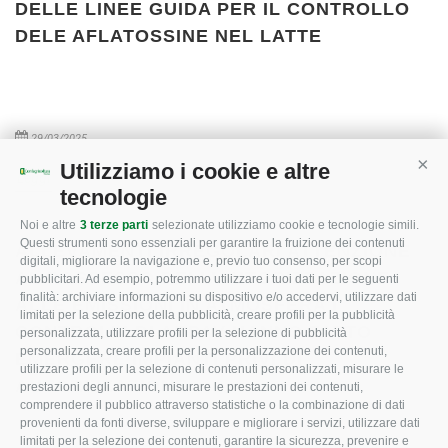
DELLE LINEE GUIDA PER IL CONTROLLO
DELE AFLATOSSINE NEL LATTE
29/03/2025
Utilizziamo i cookie e altre
Cont
Leggi
tecnologie
Noi e altre
3 terze parti
selezionate utilizziamo cookie e tecnologie simili.
Questi strumenti sono essenziali per garantire la fruizione dei contenuti
ALLEVAMENTI IRREGOLARI ATTENZIONE
digitali, migliorare la navigazione e, previo tuo consenso, per scopi
AL POSSESSO DELL’AUTORIZZAZIONE
pubblicitari. Ad esempio, potremmo utilizzare i tuoi dati per le seguenti
finalità: archiviare informazioni su dispositivo e/o accedervi, utilizzare dati
ALLE EMISSIONI IN ATMOSFERA I
limitati per la selezione della pubblicità, creare profili per la pubblicità
CONTROLLI DI ARPAV HANNO FATTO
personalizzata, utilizzare profili per la selezione di pubblicità
personalizzata, creare profili per la personalizzazione dei contenuti,
EMERGERE IMPIANTI PRIVI DI
utilizzare profili per la selezione di contenuti personalizzati, misurare le
AUTORIZZAZIONE
prestazioni degli annunci, misurare le prestazioni dei contenuti,
comprendere il pubblico attraverso statistiche o la combinazione di dati
29/03/2025
provenienti da fonti diverse, sviluppare e migliorare i servizi, utilizzare dati
limitati per la selezione dei contenuti, garantire la sicurezza, prevenire e