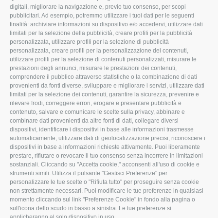
ROVIGO
INFORMA
digitali, migliorare la navigazione e, previo tuo consenso, per scopi
pubblicitari. Ad esempio, potremmo utilizzare i tuoi dati per le seguenti
L'Associazione
Tecnico
finalità: archiviare informazioni su dispositivo e/o accedervi, utilizzare dati
limitati per la selezione della pubblicità, creare profili per la pubblicità
Missione e Progetto
Fiscale
personalizzata, utilizzare profili per la selezione di pubblicità
Organigramma aziendale
Lavoro
personalizzata, creare profili per la personalizzazione dei contenuti,
utilizzare profili per la selezione di contenuti personalizzati, misurare le
I Nostri Servizi
Ambiente
prestazioni degli annunci, misurare le prestazioni dei contenuti,
comprendere il pubblico attraverso statistiche o la combinazione di dati
Uffici della Sede
Associazione
provenienti da fonti diverse, sviluppare e migliorare i servizi, utilizzare dati
provinciale
limitati per la selezione dei contenuti, garantire la sicurezza, prevenire e
Le Sedi di Zona
rilevare frodi, correggere errori, erogare e presentare pubblicità e
CONFAGRICOLTURA
contenuto, salvare e comunicare le scelte sulla privacy, abbinare e
Agricoltori S.r.l.
ATTIVA
combinare dati provenienti da altre fonti di dati, collegare diversi
dispositivi, identificare i dispositivi in base alle informazioni trasmesse
Whistleblowing
Notizie in evidenza
automaticamente, utilizzare dati di geolocalizzazione precisi, riconoscere i
Confagricoltura Rovigo e
dispositivi in base a informazioni richieste attivamente. Puoi liberamente
Eventi
Agricoltori srl
prestare, rifiutare o revocare il tuo consenso senza incorrere in limitazioni
Comunicati Stampa
sostanziali. Cliccando su "Accetta cookie," acconsenti all'uso di cookie e
strumenti simili. Utilizza il pulsante "Gestisci Preferenze" per
Video
personalizzare le tue scelte o "Rifiuta tutto" per proseguire senza cookie
non strettamente necessari. Puoi modificare le tue preferenze in qualsiasi
Iscrizione Newsletter
momento cliccando sul link "Preferenze Cookie" in fondo alla pagina o
Newsletter
sull'icona dello scudo in basso a sinistra. Le tue preferenze si
applicheranno al solo dispositivo in uso.