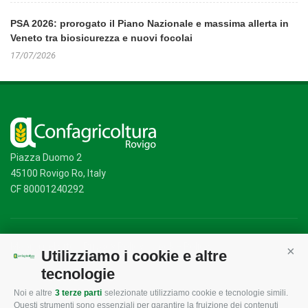
PSA 2026: prorogato il Piano Nazionale e massima allerta in
Veneto tra biosicurezza e nuovi focolai
17/07/2026
Piazza Duomo 2
45100 Rovigo Ro, Italy
CF 80001240292
Mappa del sito
/
Privacy Policy
/
Cookie Policy
Utilizziamo i cookie e altre
Cont
tecnologie
Noi e altre
3 terze parti
selezionate utilizziamo cookie e tecnologie simili.
CONFAGRICOLTURA
CONFAGRICOLTURA
Questi strumenti sono essenziali per garantire la fruizione dei contenuti