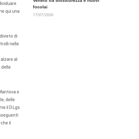
Veneto tra biosicurezza e nuovi
dividuare
focolai
he qui una
17/07/2026
divieto di
rolli nelle
 alzare al
 della
 Mantova e
le, delle
me il D.Lgs
onseguenti
che il