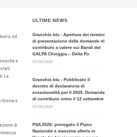
ULTIME NEWS
Granchio blu - Apertura dei termini
Nuoro, ed
di presentazione delle domande di
contributo a valere sui Bandi del
GALPA Chioggia – Delta Po
i mosche e
07/08/2026
 stati
i. La
Granchio blu - Pubblicato il
decreto di declaratoria di
eccezionalità per il 2025. Domande
di contributo entro il 12 settembre
o Grecia e
07/08/2026
PSA 2026: prorogato il Piano
ezione di
Nazionale e massima allerta in
 presenza