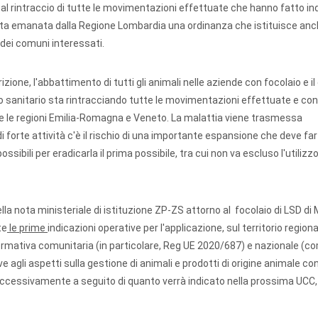
 al rintraccio di tutte le movimentazioni effettuate che hanno fatto in
tata emanata dalla Regione Lombardia una ordinanza che istituisce anc
 dei comuni interessati.
zione, l'abbattimento di tutti gli animali nelle aziende con focolaio e il 
zio sanitario sta rintracciando tutte le movimentazioni effettuate e cont
e le regioni Emilia-Romagna e Veneto. La malattia viene trasmessa
i forte attività c'è il rischio di una importante espansione che deve far
ibili per eradicarla il prima possibile, tra cui non va escluso l'utilizzo
lla nota ministeriale di istituzione ZP-ZS attorno al focolaio di LSD di
te
le prime
indicazioni operative per l'applicazione, sul territorio regiona
normativa comunitaria (in particolare, Reg UE 2020/687) e nazionale (co
ve agli aspetti sulla gestione di animali e prodotti di origine animale c
uccessivamente a seguito di quanto verrà indicato nella prossima UCC, 