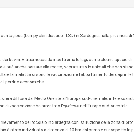
 contagiosa (Lumpy skin disease - LSD) in Sardegna, nella provincia di 
e dei bovini. È trasmessa da insetti ematofagi, come alcune specie d
le e può anche portare alla morte, soprattutto in animali che non siano
llare la malattia ci sono le vaccinazioni e l’abbattimento dei capi infett
oli perdite economiche.
2 si era diffusa dal Medio Oriente all’Europa sud-orientale, interessand
ma di vaccinazione ha arrestato l'
epidemia
nell'Europa sud-orientale.
 rilevamento del focolaio in Sardegna con istituzione della zona di prot
laio è stato individuato a distanza di 10 Km dal primo e si sospetta la