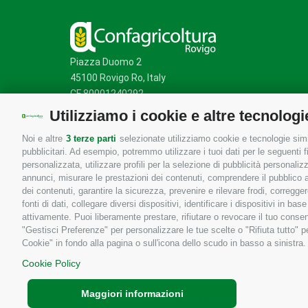
Piazza Duomo 2
45100 Rovigo Ro, Italy
CF 80001240292
Utilizziamo i cookie e altre tecnologi
Noi e altre
3 terze parti
selezionate utilizziamo cookie e tecnologie simil
Mappa del sito
/
Privacy Policy
/
Cookie Policy
pubblicitari. Ad esempio, potremmo utilizzare i tuoi dati per le seguenti fin
personalizzata, utilizzare profili per la selezione di pubblicità personaliz
annunci, misurare le prestazioni dei contenuti, comprendere il pubblico att
dei contenuti, garantire la sicurezza, prevenire e rilevare frodi, corregg
fonti di dati, collegare diversi dispositivi, identificare i dispositivi in 
attivamente. Puoi liberamente prestare, rifiutare o revocare il tuo consen
"Gestisci Preferenze" per personalizzare le tue scelte o "Rifiuta tutto"
Cookie" in fondo alla pagina o sull'icona dello scudo in basso a sinistra.
Cookie Policy
Maggiori informazioni
Copyrights © 2026 Tutti i diritti sono riservati - Confa