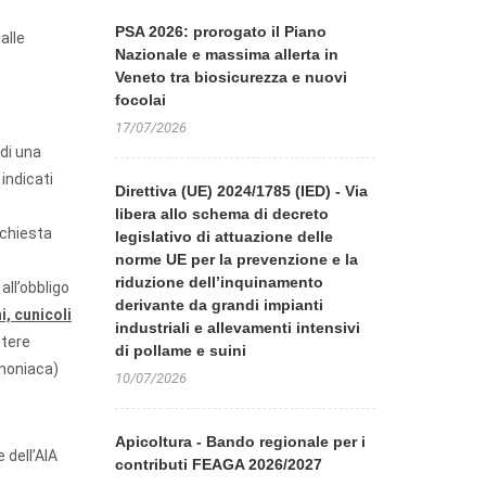
PSA 2026: prorogato il Piano
alle
Nazionale e massima allerta in
Veneto tra biosicurezza e nuovi
focolai
17/07/2026
 di una
indicati
Direttiva (UE) 2024/1785 (IED) - Via
libera allo schema di decreto
ichiesta
legislativo di attuazione delle
norme UE per la prevenzione e la
riduzione dell’inquinamento
all’obbligo
derivante da grandi impianti
i, cunicoli
industriali e allevamenti intensivi
ttere
di pollame e suini
mmoniaca)
10/07/2026
Apicoltura - Bando regionale per i
 dell’AIA
contributi FEAGA 2026/2027