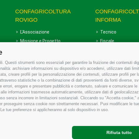
CONFAGRICOLTURA
CONFAGRICOL
ROVIGO
INFORMA
L'Associazione
Tecnico
Missione e Progetto
Fiscale
Organigramma aziendale
Lavoro
e
I Nostri Servizi
Ambiente
i. Questi strumenti sono essenziali per garantire la fruizione dei contenuti dig
Uffici della Sede provinciale
Associazione
alità: archiviare informazioni su dispositivo e/o accedervi, utilizzare dati limita
zata, creare profili per la personalizzazione dei contenuti, utilizzare profili per
Le Sedi di Zona
raverso statistiche o la combinazione di dati provenienti da fonti diverse, svilu
Agricoltori S.r.l.
ere errori, erogare e presentare pubblicità e contenuto, salvare e comunicare le
base alle informazioni trasmesse automaticamente, utilizzare dati di geolocalizzaz
Whistleblowing Confagricoltura
so senza incorrere in limitazioni sostanziali. Cliccando su "Accetta cookie," ac
Rovigo e Agricoltori srl
 per proseguire senza cookie non strettamente necessari. Puoi modificare le t
 Le tue preferenze si applicheranno al solo dispositivo in uso.
Rifiuta tutto
gricoltura Rovigo