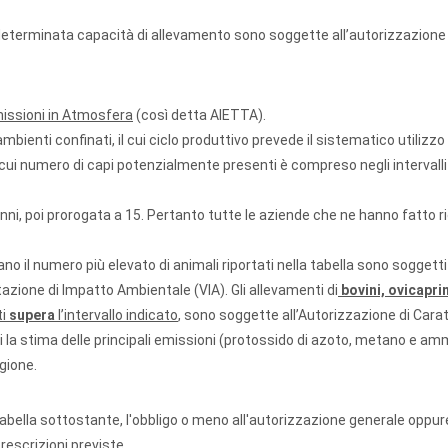
determinata capacità di allevamento sono soggette all’autorizzazione 
missioni in Atmosfera
(così detta AIETTA).
ambienti confinati, il cui ciclo produttivo prevede il sistematico utilizzo
l cui numero di capi potenzialmente presenti è compreso negli intervalli 
anni, poi prorogata a 15. Pertanto tutte le aziende che ne hanno fatto r
o il numero più elevato di animali riportati nella tabella sono soggetti 
azione di Impatto Ambientale (VIA). Gli allevamenti di
bovini, ovicaprin
ti
supera
l’intervallo indicato
, sono soggette all’Autorizzazione di Cara
i la stima delle principali emissioni (protossido di azoto, metano e a
gione.
abella sottostante, l'obbligo o meno all'autorizzazione generale oppure
prescrizioni previste.