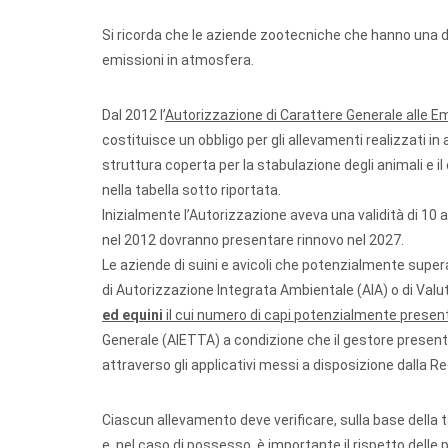
Si ricorda che le aziende zootecniche che hanno una 
emissioni in atmosfera.
Dal 2012 l’
Autorizzazione di Carattere Generale alle E
costituisce un obbligo per gli allevamenti realizzati in 
struttura coperta per la stabulazione degli animali e i
nella tabella sotto riportata.
Inizialmente l’Autorizzazione aveva una validità di 10 
nel 2012 dovranno presentare rinnovo nel 2027.
Le aziende di suini e avicoli che potenzialmente superan
di Autorizzazione Integrata Ambientale (AIA) o di Valut
ed equini
il cui numero di capi potenzialmente presen
Generale (AIETTA) a condizione che il gestore present
attraverso gli applicativi messi a disposizione dalla Re
Ciascun allevamento deve verificare, sulla base della t
e, nel caso di possesso, è importante il rispetto delle 