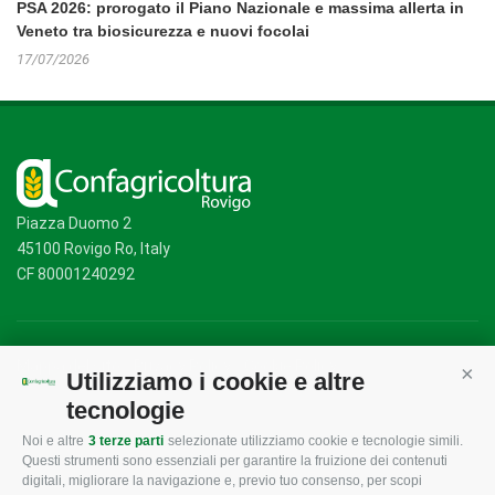
PSA 2026: prorogato il Piano Nazionale e massima allerta in
Veneto tra biosicurezza e nuovi focolai
17/07/2026
Piazza Duomo 2
45100 Rovigo Ro, Italy
CF 80001240292
Mappa del sito
/
Privacy Policy
/
Cookie Policy
Utilizziamo i cookie e altre
Cont
tecnologie
Noi e altre
3 terze parti
selezionate utilizziamo cookie e tecnologie simili.
CONFAGRICOLTURA
CONFAGRICOLTURA
Questi strumenti sono essenziali per garantire la fruizione dei contenuti
ROVIGO
INFORMA
digitali, migliorare la navigazione e, previo tuo consenso, per scopi