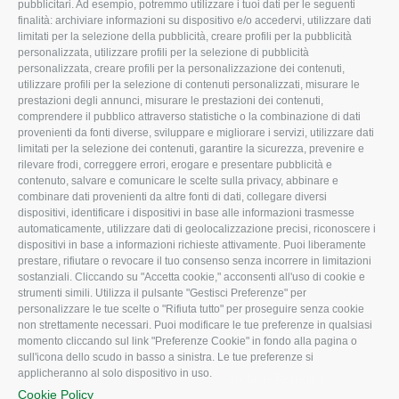
pubblicitari. Ad esempio, potremmo utilizzare i tuoi dati per le seguenti
L'Associazione
Tecnico
finalità: archiviare informazioni su dispositivo e/o accedervi, utilizzare dati
limitati per la selezione della pubblicità, creare profili per la pubblicità
Missione e Progetto
Fiscale
personalizzata, utilizzare profili per la selezione di pubblicità
Organigramma aziendale
Lavoro
personalizzata, creare profili per la personalizzazione dei contenuti,
utilizzare profili per la selezione di contenuti personalizzati, misurare le
I Nostri Servizi
Ambiente
prestazioni degli annunci, misurare le prestazioni dei contenuti,
comprendere il pubblico attraverso statistiche o la combinazione di dati
Uffici della Sede
Associazione
provenienti da fonti diverse, sviluppare e migliorare i servizi, utilizzare dati
provinciale
limitati per la selezione dei contenuti, garantire la sicurezza, prevenire e
Le Sedi di Zona
rilevare frodi, correggere errori, erogare e presentare pubblicità e
CONFAGRICOLTURA
contenuto, salvare e comunicare le scelte sulla privacy, abbinare e
Agricoltori S.r.l.
ATTIVA
combinare dati provenienti da altre fonti di dati, collegare diversi
dispositivi, identificare i dispositivi in base alle informazioni trasmesse
Whistleblowing
Notizie in evidenza
automaticamente, utilizzare dati di geolocalizzazione precisi, riconoscere i
Confagricoltura Rovigo e
dispositivi in base a informazioni richieste attivamente. Puoi liberamente
Eventi
Agricoltori srl
prestare, rifiutare o revocare il tuo consenso senza incorrere in limitazioni
Comunicati Stampa
sostanziali. Cliccando su "Accetta cookie," acconsenti all'uso di cookie e
strumenti simili. Utilizza il pulsante "Gestisci Preferenze" per
Video
personalizzare le tue scelte o "Rifiuta tutto" per proseguire senza cookie
non strettamente necessari. Puoi modificare le tue preferenze in qualsiasi
Iscrizione Newsletter
momento cliccando sul link "Preferenze Cookie" in fondo alla pagina o
Newsletter
sull'icona dello scudo in basso a sinistra. Le tue preferenze si
applicheranno al solo dispositivo in uso.
Archivio Periodici
Cookie Policy