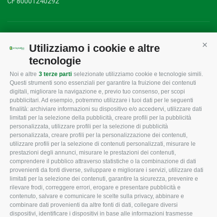
CF 80001240292
Mappa del sito
/
Privacy Policy
/
Cookie Policy
Utilizziamo i cookie e altre
Cont
tecnologie
Noi e altre
3 terze parti
selezionate utilizziamo cookie e tecnologie simili.
CONFAGRICOLTURA
CONFAGRICOLTURA
Questi strumenti sono essenziali per garantire la fruizione dei contenuti
ROVIGO
INFORMA
digitali, migliorare la navigazione e, previo tuo consenso, per scopi
pubblicitari. Ad esempio, potremmo utilizzare i tuoi dati per le seguenti
L'Associazione
Tecnico
finalità: archiviare informazioni su dispositivo e/o accedervi, utilizzare dati
limitati per la selezione della pubblicità, creare profili per la pubblicità
Missione e Progetto
Fiscale
personalizzata, utilizzare profili per la selezione di pubblicità
Organigramma aziendale
Lavoro
personalizzata, creare profili per la personalizzazione dei contenuti,
utilizzare profili per la selezione di contenuti personalizzati, misurare le
I Nostri Servizi
Ambiente
prestazioni degli annunci, misurare le prestazioni dei contenuti,
comprendere il pubblico attraverso statistiche o la combinazione di dati
Uffici della Sede
Associazione
provenienti da fonti diverse, sviluppare e migliorare i servizi, utilizzare dati
provinciale
limitati per la selezione dei contenuti, garantire la sicurezza, prevenire e
Le Sedi di Zona
rilevare frodi, correggere errori, erogare e presentare pubblicità e
CONFAGRICOLTURA
contenuto, salvare e comunicare le scelte sulla privacy, abbinare e
Agricoltori S.r.l.
ATTIVA
combinare dati provenienti da altre fonti di dati, collegare diversi
dispositivi, identificare i dispositivi in base alle informazioni trasmesse
Whistleblowing