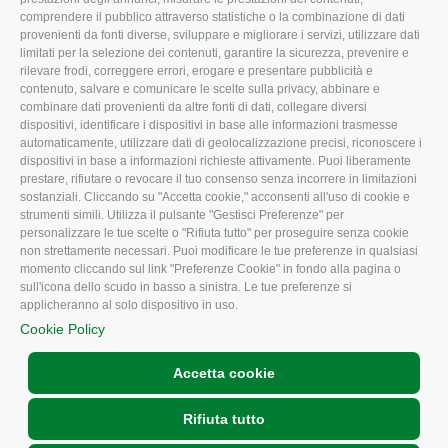
comprendere il pubblico attraverso statistiche o la combinazione di dati
Uffici della Sede
Associazione
provenienti da fonti diverse, sviluppare e migliorare i servizi, utilizzare dati
provinciale
limitati per la selezione dei contenuti, garantire la sicurezza, prevenire e
Le Sedi di Zona
rilevare frodi, correggere errori, erogare e presentare pubblicità e
CONFAGRICOLTURA
contenuto, salvare e comunicare le scelte sulla privacy, abbinare e
Agricoltori S.r.l.
ATTIVA
combinare dati provenienti da altre fonti di dati, collegare diversi
dispositivi, identificare i dispositivi in base alle informazioni trasmesse
Whistleblowing
Notizie in evidenza
automaticamente, utilizzare dati di geolocalizzazione precisi, riconoscere i
Confagricoltura Rovigo e
dispositivi in base a informazioni richieste attivamente. Puoi liberamente
Eventi
Agricoltori srl
prestare, rifiutare o revocare il tuo consenso senza incorrere in limitazioni
Comunicati Stampa
sostanziali. Cliccando su "Accetta cookie," acconsenti all'uso di cookie e
strumenti simili. Utilizza il pulsante "Gestisci Preferenze" per
Video
personalizzare le tue scelte o "Rifiuta tutto" per proseguire senza cookie
non strettamente necessari. Puoi modificare le tue preferenze in qualsiasi
Iscrizione Newsletter
momento cliccando sul link "Preferenze Cookie" in fondo alla pagina o
Newsletter
sull'icona dello scudo in basso a sinistra. Le tue preferenze si
applicheranno al solo dispositivo in uso.
Archivio Periodici
Cookie Policy
Accetta cookie
Rifiuta tutto