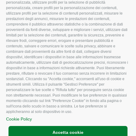
personalizzata, utilizzare profili per la selezione di pubblicità
Organigramma aziendale
Lavoro
personalizzata, creare profili per la personalizzazione dei contenuti,
utilizzare profili per la selezione di contenuti personalizzati, misurare le
I Nostri Servizi
Ambiente
prestazioni degli annunci, misurare le prestazioni dei contenuti,
comprendere il pubblico attraverso statistiche o la combinazione di dati
Uffici della Sede
Associazione
provenienti da fonti diverse, sviluppare e migliorare i servizi, utilizzare dati
provinciale
limitati per la selezione dei contenuti, garantire la sicurezza, prevenire e
Le Sedi di Zona
rilevare frodi, correggere errori, erogare e presentare pubblicità e
CONFAGRICOLTURA
contenuto, salvare e comunicare le scelte sulla privacy, abbinare e
Agricoltori S.r.l.
ATTIVA
combinare dati provenienti da altre fonti di dati, collegare diversi
dispositivi, identificare i dispositivi in base alle informazioni trasmesse
Whistleblowing
Notizie in evidenza
automaticamente, utilizzare dati di geolocalizzazione precisi, riconoscere i
Confagricoltura Rovigo e
dispositivi in base a informazioni richieste attivamente. Puoi liberamente
Eventi
Agricoltori srl
prestare, rifiutare o revocare il tuo consenso senza incorrere in limitazioni
Comunicati Stampa
sostanziali. Cliccando su "Accetta cookie," acconsenti all'uso di cookie e
strumenti simili. Utilizza il pulsante "Gestisci Preferenze" per
Video
personalizzare le tue scelte o "Rifiuta tutto" per proseguire senza cookie
non strettamente necessari. Puoi modificare le tue preferenze in qualsiasi
Iscrizione Newsletter
momento cliccando sul link "Preferenze Cookie" in fondo alla pagina o
Newsletter
sull'icona dello scudo in basso a sinistra. Le tue preferenze si
applicheranno al solo dispositivo in uso.
Archivio Periodici
Cookie Policy
Accetta cookie