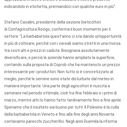
indicandolo in etichetta, premiandoci con qualche euro in più”.
Stefano Casalini, presidente della sezione bieticoltori
di Confagricoltura Rovigo, conferma il buon momento per il
settore: “La barbabietola quest’anno ci sta dando un’opportunità
in più di coltivare, perché con i cereali siamo stretti in una morsa
tra costi alti e prezzi in caduta. Bisognava assolutamente
diversificare, e perciò le aziende hanno ampliato la superficie,
contando sulla proposta di Coprob che ha mantenuto un prezzo
interessante per i produttori. Non tutto si è concretizzato al
meglio, perché le semine sono state disturbate dal meteo in
maniera importante. Una parte degli agricoltori è riuscita a
seminare nel periodo ottimale, cioè tra fine febbraio e i primi di
marzo, mentre altri lo hanno fatto tardivamente fino a fine aprile.
Speriamo che il risultato sia buono per tutti. Il Polesine è la culla
della barbabietola in Veneto e fino alla fine degli anni Novanta
contavamo parecchi zuccherifici. Negli anni Duemila la riforma