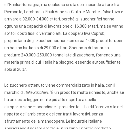
e l’Emilia-Romagna, ma qualcosa si sta cominciando a fare tra
Piemonte, Lombardia, Friuli Venezia-Giulia e Marche. L’obiettivo è
arrivare a 32.000-34.000 ettari, perché gli zuccherifici hanno
ognuno una capacità di lavorazione di 16.000 ettari, ma se vanno
sotto i costi fissi diventano alti. La cooperativa Coprob,
proprietaria degli zuccherifici, riunisce circa 4.000 produttori, per
un bacino bieticolo di 29.000 ettari. Speriamo di tornare a
produrre 240.000-250.000 tonnellate di zucchero, fornendo una
materia prima di cui l’Italia ha bisogno, essendo autosufficiente
solo al 20%”.
Lo zucchero ottenuto viene commercializzato in Italia, con il
marchio di
Italia Zuccheri
. “È un prodotto molto richiesto, anche se
ha un costo leggermente più alto rispetto a quello
d’importazione – scandisce il presidente - . La differenza sta nel
rispetto dell’ambiente e dei contratti lavorativi, senza
sfruttamento della manodopera. Le industrie italiane
apprezzano il nostro sforzo e utilizzano il nostro prodotto,