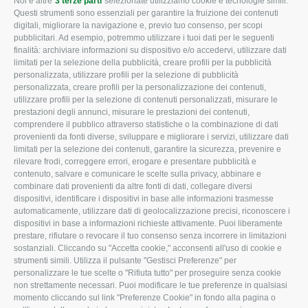
Noi e altre
3 terze parti
selezionate utilizziamo cookie e tecnologie simili.
CONFAGRICOLTURA
CONFAGRICOLTURA
Questi strumenti sono essenziali per garantire la fruizione dei contenuti
ROVIGO
INFORMA
digitali, migliorare la navigazione e, previo tuo consenso, per scopi
pubblicitari. Ad esempio, potremmo utilizzare i tuoi dati per le seguenti
L'Associazione
Tecnico
finalità: archiviare informazioni su dispositivo e/o accedervi, utilizzare dati
limitati per la selezione della pubblicità, creare profili per la pubblicità
Missione e Progetto
Fiscale
personalizzata, utilizzare profili per la selezione di pubblicità
Organigramma aziendale
Lavoro
personalizzata, creare profili per la personalizzazione dei contenuti,
utilizzare profili per la selezione di contenuti personalizzati, misurare le
I Nostri Servizi
Ambiente
prestazioni degli annunci, misurare le prestazioni dei contenuti,
comprendere il pubblico attraverso statistiche o la combinazione di dati
Uffici della Sede
Associazione
provenienti da fonti diverse, sviluppare e migliorare i servizi, utilizzare dati
provinciale
limitati per la selezione dei contenuti, garantire la sicurezza, prevenire e
Le Sedi di Zona
rilevare frodi, correggere errori, erogare e presentare pubblicità e
CONFAGRICOLTURA
contenuto, salvare e comunicare le scelte sulla privacy, abbinare e
Agricoltori S.r.l.
ATTIVA
combinare dati provenienti da altre fonti di dati, collegare diversi
dispositivi, identificare i dispositivi in base alle informazioni trasmesse
Whistleblowing
Notizie in evidenza
automaticamente, utilizzare dati di geolocalizzazione precisi, riconoscere i
Confagricoltura Rovigo e
dispositivi in base a informazioni richieste attivamente. Puoi liberamente
Eventi
Agricoltori srl
prestare, rifiutare o revocare il tuo consenso senza incorrere in limitazioni
Comunicati Stampa
sostanziali. Cliccando su "Accetta cookie," acconsenti all'uso di cookie e
strumenti simili. Utilizza il pulsante "Gestisci Preferenze" per
Video
personalizzare le tue scelte o "Rifiuta tutto" per proseguire senza cookie
non strettamente necessari. Puoi modificare le tue preferenze in qualsiasi
Iscrizione Newsletter
momento cliccando sul link "Preferenze Cookie" in fondo alla pagina o
Newsletter