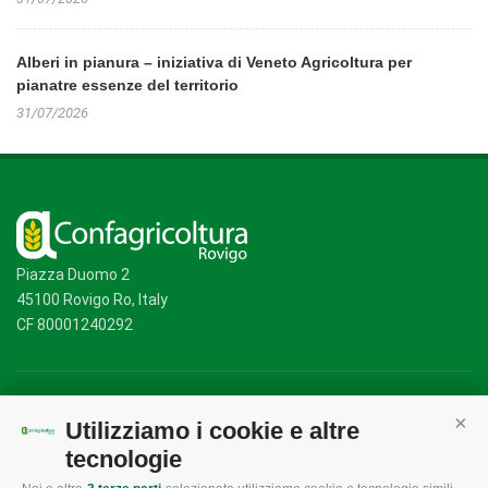
Alberi in pianura – iniziativa di Veneto Agricoltura per
pianatre essenze del territorio
31/07/2026
Piazza Duomo 2
45100 Rovigo Ro, Italy
CF 80001240292
Mappa del sito
/
Privacy Policy
/
Cookie Policy
Utilizziamo i cookie e altre
Cont
tecnologie