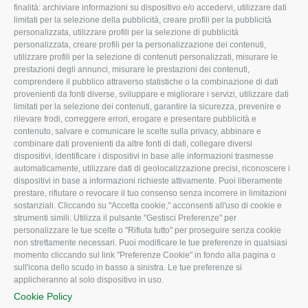
L'Associazione
Tecnico
finalità: archiviare informazioni su dispositivo e/o accedervi, utilizzare dati
limitati per la selezione della pubblicità, creare profili per la pubblicità
Missione e Progetto
Fiscale
personalizzata, utilizzare profili per la selezione di pubblicità
Organigramma aziendale
Lavoro
personalizzata, creare profili per la personalizzazione dei contenuti,
utilizzare profili per la selezione di contenuti personalizzati, misurare le
I Nostri Servizi
Ambiente
prestazioni degli annunci, misurare le prestazioni dei contenuti,
comprendere il pubblico attraverso statistiche o la combinazione di dati
Uffici della Sede
Associazione
provenienti da fonti diverse, sviluppare e migliorare i servizi, utilizzare dati
provinciale
limitati per la selezione dei contenuti, garantire la sicurezza, prevenire e
Le Sedi di Zona
rilevare frodi, correggere errori, erogare e presentare pubblicità e
CONFAGRICOLTURA
contenuto, salvare e comunicare le scelte sulla privacy, abbinare e
Agricoltori S.r.l.
ATTIVA
combinare dati provenienti da altre fonti di dati, collegare diversi
dispositivi, identificare i dispositivi in base alle informazioni trasmesse
Whistleblowing
Notizie in evidenza
automaticamente, utilizzare dati di geolocalizzazione precisi, riconoscere i
Confagricoltura Rovigo e
dispositivi in base a informazioni richieste attivamente. Puoi liberamente
Eventi
Agricoltori srl
prestare, rifiutare o revocare il tuo consenso senza incorrere in limitazioni
Comunicati Stampa
sostanziali. Cliccando su "Accetta cookie," acconsenti all'uso di cookie e
strumenti simili. Utilizza il pulsante "Gestisci Preferenze" per
Video
personalizzare le tue scelte o "Rifiuta tutto" per proseguire senza cookie
non strettamente necessari. Puoi modificare le tue preferenze in qualsiasi
Iscrizione Newsletter
momento cliccando sul link "Preferenze Cookie" in fondo alla pagina o
Newsletter
sull'icona dello scudo in basso a sinistra. Le tue preferenze si
applicheranno al solo dispositivo in uso.
Archivio Periodici
Cookie Policy