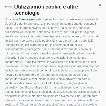
Mappa del sito
/
Privacy Policy
/
Cookie Policy
Utilizziamo i cookie e altre
Cont
tecnologie
Noi e altre
3 terze parti
selezionate utilizziamo cookie e tecnologie simili.
CONFAGRICOLTURA
CONFAGRICOLTURA
Questi strumenti sono essenziali per garantire la fruizione dei contenuti
ROVIGO
INFORMA
digitali, migliorare la navigazione e, previo tuo consenso, per scopi
pubblicitari. Ad esempio, potremmo utilizzare i tuoi dati per le seguenti
L'Associazione
Tecnico
finalità: archiviare informazioni su dispositivo e/o accedervi, utilizzare dati
limitati per la selezione della pubblicità, creare profili per la pubblicità
Missione e Progetto
Fiscale
personalizzata, utilizzare profili per la selezione di pubblicità
Organigramma aziendale
Lavoro
personalizzata, creare profili per la personalizzazione dei contenuti,
utilizzare profili per la selezione di contenuti personalizzati, misurare le
I Nostri Servizi
Ambiente
prestazioni degli annunci, misurare le prestazioni dei contenuti,
comprendere il pubblico attraverso statistiche o la combinazione di dati
Uffici della Sede
Associazione
provenienti da fonti diverse, sviluppare e migliorare i servizi, utilizzare dati
provinciale
limitati per la selezione dei contenuti, garantire la sicurezza, prevenire e
Le Sedi di Zona
rilevare frodi, correggere errori, erogare e presentare pubblicità e
CONFAGRICOLTURA
contenuto, salvare e comunicare le scelte sulla privacy, abbinare e
Agricoltori S.r.l.
ATTIVA
combinare dati provenienti da altre fonti di dati, collegare diversi
dispositivi, identificare i dispositivi in base alle informazioni trasmesse
Whistleblowing
Notizie in evidenza
automaticamente, utilizzare dati di geolocalizzazione precisi, riconoscere i
Confagricoltura Rovigo e
dispositivi in base a informazioni richieste attivamente. Puoi liberamente
Eventi
Agricoltori srl
prestare, rifiutare o revocare il tuo consenso senza incorrere in limitazioni
Comunicati Stampa
sostanziali. Cliccando su "Accetta cookie," acconsenti all'uso di cookie e