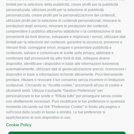
limitati per la selezione della pubblicità, creare profili per la pubblicità
Missione e Progetto
Fiscale
personalizzata, utilizzare profili per la selezione di pubblicità
Organigramma aziendale
Lavoro
personalizzata, creare profili per la personalizzazione dei contenuti,
utilizzare profili per la selezione di contenuti personalizzati, misurare le
I Nostri Servizi
Ambiente
prestazioni degli annunci, misurare le prestazioni dei contenuti,
comprendere il pubblico attraverso statistiche o la combinazione di dati
Uffici della Sede
Associazione
provenienti da fonti diverse, sviluppare e migliorare i servizi, utilizzare dati
provinciale
limitati per la selezione dei contenuti, garantire la sicurezza, prevenire e
Le Sedi di Zona
rilevare frodi, correggere errori, erogare e presentare pubblicità e
CONFAGRICOLTURA
contenuto, salvare e comunicare le scelte sulla privacy, abbinare e
Agricoltori S.r.l.
ATTIVA
combinare dati provenienti da altre fonti di dati, collegare diversi
dispositivi, identificare i dispositivi in base alle informazioni trasmesse
Whistleblowing
Notizie in evidenza
automaticamente, utilizzare dati di geolocalizzazione precisi, riconoscere i
Confagricoltura Rovigo e
dispositivi in base a informazioni richieste attivamente. Puoi liberamente
Eventi
Agricoltori srl
prestare, rifiutare o revocare il tuo consenso senza incorrere in limitazioni
Comunicati Stampa
sostanziali. Cliccando su "Accetta cookie," acconsenti all'uso di cookie e
strumenti simili. Utilizza il pulsante "Gestisci Preferenze" per
Video
personalizzare le tue scelte o "Rifiuta tutto" per proseguire senza cookie
non strettamente necessari. Puoi modificare le tue preferenze in qualsiasi
Iscrizione Newsletter
momento cliccando sul link "Preferenze Cookie" in fondo alla pagina o
Newsletter
sull'icona dello scudo in basso a sinistra. Le tue preferenze si
applicheranno al solo dispositivo in uso.
Archivio Periodici
Cookie Policy