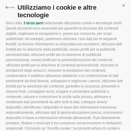
Mappa del sito
/
Privacy Policy
/
Cookie Policy
Utilizziamo i cookie e altre
Cont
tecnologie
Noi e altre
3 terze parti
selezionate utilizziamo cookie e tecnologie simili.
CONFAGRICOLTURA
CONFAGRICOLTURA
Questi strumenti sono essenziali per garantire la fruizione dei contenuti
ROVIGO
INFORMA
digitali, migliorare la navigazione e, previo tuo consenso, per scopi
pubblicitari. Ad esempio, potremmo utilizzare i tuoi dati per le seguenti
L'Associazione
Tecnico
finalità: archiviare informazioni su dispositivo e/o accedervi, utilizzare dati
limitati per la selezione della pubblicità, creare profili per la pubblicità
Missione e Progetto
Fiscale
personalizzata, utilizzare profili per la selezione di pubblicità
Organigramma aziendale
Lavoro
personalizzata, creare profili per la personalizzazione dei contenuti,
utilizzare profili per la selezione di contenuti personalizzati, misurare le
I Nostri Servizi
Ambiente
prestazioni degli annunci, misurare le prestazioni dei contenuti,
comprendere il pubblico attraverso statistiche o la combinazione di dati
Uffici della Sede
Associazione
provenienti da fonti diverse, sviluppare e migliorare i servizi, utilizzare dati
provinciale
limitati per la selezione dei contenuti, garantire la sicurezza, prevenire e
Le Sedi di Zona
rilevare frodi, correggere errori, erogare e presentare pubblicità e
CONFAGRICOLTURA
contenuto, salvare e comunicare le scelte sulla privacy, abbinare e
Agricoltori S.r.l.
ATTIVA
combinare dati provenienti da altre fonti di dati, collegare diversi
dispositivi, identificare i dispositivi in base alle informazioni trasmesse
Whistleblowing
Notizie in evidenza
automaticamente, utilizzare dati di geolocalizzazione precisi, riconoscere i
Confagricoltura Rovigo e
dispositivi in base a informazioni richieste attivamente. Puoi liberamente
Eventi
Agricoltori srl
prestare, rifiutare o revocare il tuo consenso senza incorrere in limitazioni
Comunicati Stampa
sostanziali. Cliccando su "Accetta cookie," acconsenti all'uso di cookie e