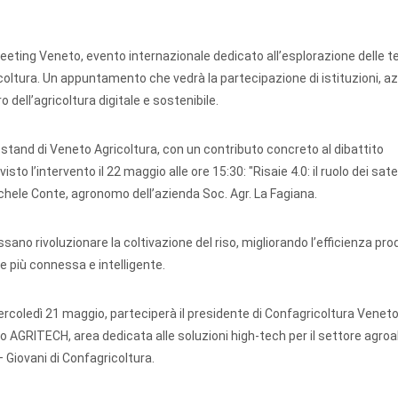
eeting Veneto, evento internazionale dedicato all’esplorazione delle t
agricoltura. Un appuntamento che vedrà la partecipazione di istituzioni, a
o dell’agricoltura digitale e sostenibile.
 stand di Veneto Agricoltura, con un contributo concreto al dibattito
sto l’intervento il 22 maggio alle ore 15:30: "Risaie 4.0: il ruolo dei satel
Michele Conte, agronomo dell’azienda Soc. Agr. La Fagiana.
ssano rivoluzionare la coltivazione del riso, migliorando l’efficienza prod
e più connessa e intelligente.
ercoledì 21 maggio, parteciperà il presidente di Confagricoltura Venet
zio AGRITECH, area dedicata alle soluzioni high-tech per il settore agro
 Giovani di Confagricoltura.