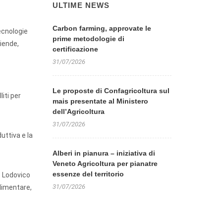
ULTIME NEWS
Carbon farming, approvate le
ecnologie
prime metodologie di
ziende,
certificazione
31/07/2026
Le proposte di Confagricoltura sul
liti per
mais presentate al Ministero
dell’Agricoltura
31/07/2026
uttiva e la
Alberi in pianura – iniziativa di
Veneto Agricoltura per pianatre
essenze del territorio
o Lodovico
31/07/2026
alimentare,