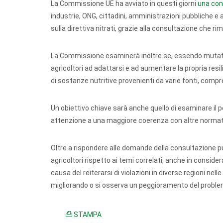
La Commissione UE ha avviato in questi giorni
una cons
industrie, ONG, cittadini, amministrazioni pubbliche e at
sulla direttiva nitrati, grazie alla consultazione che ri
La Commissione esaminerà inoltre se, essendo mutate le 
agricoltori ad adattarsi e ad aumentare la propria resi
di sostanze nutritive provenienti da varie fonti, comp
Un obiettivo chiave sarà anche quello di esaminare il po
attenzione a una maggiore coerenza con altre normative 
Oltre a rispondere alle domande della consultazione p
agricoltori rispetto ai temi correlati, anche in consid
causa del reiterarsi di violazioni in diverse regioni nel
migliorando o si osserva un peggioramento del problem
STAMPA