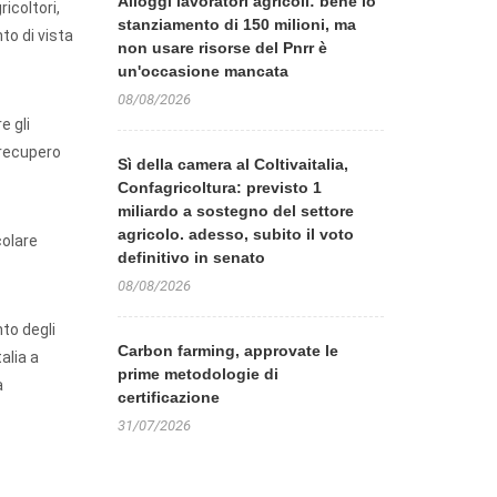
Alloggi lavoratori agricoli: bene lo
gricoltori,
stanziamento di 150 milioni, ma
nto di vista
non usare risorse del Pnrr è
un'occasione mancata
08/08/2026
e gli
 recupero
Sì della camera al Coltivaitalia,
Confagricoltura: previsto 1
miliardo a sostegno del settore
agricolo. adesso, subito il voto
colare
definitivo in senato
08/08/2026
to degli
Carbon farming, approvate le
alia a
prime metodologie di
a
certificazione
31/07/2026