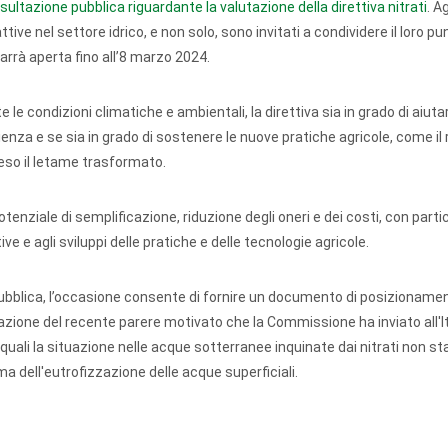
ultazione pubblica riguardante la valutazione della direttiva nitrati
. A
tive nel settore idrico, e non solo, sono invitati a condividere il loro pu
marrà aperta fino all’8 marzo 2024.
condizioni climatiche e ambientali, la direttiva sia in grado di aiutar
lienza e se sia in grado di sostenere le nuove pratiche agricole, come il
reso il letame trasformato.
tenziale di semplificazione, riduzione degli oneri e dei costi, con parti
e agli sviluppi delle pratiche e delle tecnologie agricole.
ubblica, l’occasione consente di fornire un documento di posizionamen
erazione del recente parere motivato che la Commissione ha inviato all'It
le quali la situazione nelle acque sotterranee inquinate dai nitrati non st
a dell'eutrofizzazione delle acque superficiali.