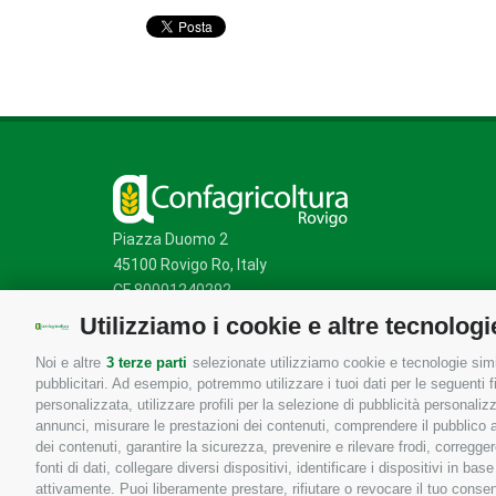
Piazza Duomo 2
45100 Rovigo Ro, Italy
CF 80001240292
Utilizziamo i cookie e altre tecnologi
Noi e altre
3 terze parti
selezionate utilizziamo cookie e tecnologie simil
Mappa del sito
/
Privacy Policy
/
Cookie Policy
pubblicitari. Ad esempio, potremmo utilizzare i tuoi dati per le seguenti fin
personalizzata, utilizzare profili per la selezione di pubblicità personaliz
annunci, misurare le prestazioni dei contenuti, comprendere il pubblico att
dei contenuti, garantire la sicurezza, prevenire e rilevare frodi, corregg
fonti di dati, collegare diversi dispositivi, identificare i dispositivi in 
attivamente. Puoi liberamente prestare, rifiutare o revocare il tuo consen