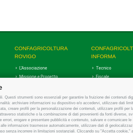
CONFAGRICOLTURA
CONFAGRICOL
ROVIGO
INFORMA
L'Associazione
Tecnico
Missione e Progetto
Fiscale
Organigramma aziendale
Lavoro
e
I Nostri Servizi
Ambiente
i. Questi strumenti sono essenziali per garantire la fruizione dei contenuti dig
Uffici della Sede provinciale
Associazione
alità: archiviare informazioni su dispositivo e/o accedervi, utilizzare dati limita
zata, creare profili per la personalizzazione dei contenuti, utilizzare profili per
Le Sedi di Zona
raverso statistiche o la combinazione di dati provenienti da fonti diverse, svilu
Agricoltori S.r.l.
ere errori, erogare e presentare pubblicità e contenuto, salvare e comunicare le
base alle informazioni trasmesse automaticamente, utilizzare dati di geolocalizzaz
Whistleblowing Confagricoltura
so senza incorrere in limitazioni sostanziali. Cliccando su "Accetta cookie," ac