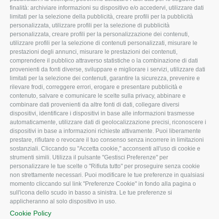
L'Associazione
Tecnico
finalità: archiviare informazioni su dispositivo e/o accedervi, utilizzare dati
limitati per la selezione della pubblicità, creare profili per la pubblicità
Missione e Progetto
Fiscale
personalizzata, utilizzare profili per la selezione di pubblicità
Organigramma aziendale
Lavoro
personalizzata, creare profili per la personalizzazione dei contenuti,
utilizzare profili per la selezione di contenuti personalizzati, misurare le
I Nostri Servizi
Ambiente
prestazioni degli annunci, misurare le prestazioni dei contenuti,
comprendere il pubblico attraverso statistiche o la combinazione di dati
Uffici della Sede
Associazione
provenienti da fonti diverse, sviluppare e migliorare i servizi, utilizzare dati
provinciale
limitati per la selezione dei contenuti, garantire la sicurezza, prevenire e
Le Sedi di Zona
rilevare frodi, correggere errori, erogare e presentare pubblicità e
CONFAGRICOLTURA
contenuto, salvare e comunicare le scelte sulla privacy, abbinare e
Agricoltori S.r.l.
ATTIVA
combinare dati provenienti da altre fonti di dati, collegare diversi
dispositivi, identificare i dispositivi in base alle informazioni trasmesse
Whistleblowing
Notizie in evidenza
automaticamente, utilizzare dati di geolocalizzazione precisi, riconoscere i
Confagricoltura Rovigo e
dispositivi in base a informazioni richieste attivamente. Puoi liberamente
Eventi
Agricoltori srl
prestare, rifiutare o revocare il tuo consenso senza incorrere in limitazioni
Comunicati Stampa
sostanziali. Cliccando su "Accetta cookie," acconsenti all'uso di cookie e
strumenti simili. Utilizza il pulsante "Gestisci Preferenze" per
Video
personalizzare le tue scelte o "Rifiuta tutto" per proseguire senza cookie
non strettamente necessari. Puoi modificare le tue preferenze in qualsiasi
Iscrizione Newsletter
momento cliccando sul link "Preferenze Cookie" in fondo alla pagina o
Newsletter
sull'icona dello scudo in basso a sinistra. Le tue preferenze si
applicheranno al solo dispositivo in uso.
Archivio Periodici
Cookie Policy