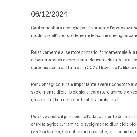
06/12/2024
Confagricoltura accoglie positivamente l’approvazione de
modifiche all’Irpef contenente le norme che riguardano
Relativamente al settore primario, fondamentale è la r
di beni materiali e immateriali derivanti dalla lotta ai c
carbonio per la cattura della CO2 attraverso l’utilizzo 
Per Confagricoltura è importante avere ricondotto al s
svolgimento di cicli biologici di carattere animale o v
green
nell’ottica della sostenibilità ambientale.
Positivo anche il principio dell’adeguamento delle norme 
attività agricole, tramite lo svolgimento di un ciclo bio
(
vertical farming),
di colture idroponiche, aeroponiche, et