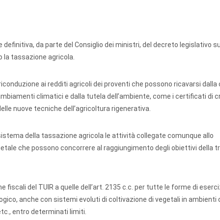
finitiva, da parte del Consiglio dei ministri, del decreto legislativo su
 la tassazione agricola.
iconduzione ai redditi agricoli dei proventi che possono ricavarsi dalla
ambiamenti climatici e dalla tutela dell’ambiente, come i certificati di cr
delle nuove tecniche dell’agricoltura rigenerativa.
istema della tassazione agricola le attività collegate comunque allo
egetale che possono concorrere al raggiungimento degli obiettivi della t
fiscali del TUIR a quelle dell’art. 2135 c.c. per tutte le forme di eserci
logico, anche con sistemi evoluti di coltivazione di vegetali in ambienti 
c., entro determinati limiti.