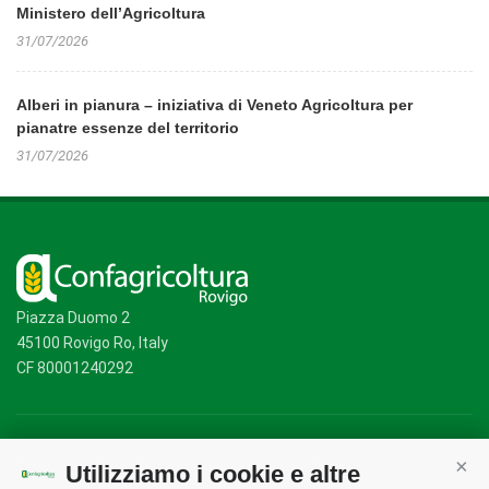
Ministero dell’Agricoltura
31/07/2026
Alberi in pianura – iniziativa di Veneto Agricoltura per
pianatre essenze del territorio
31/07/2026
Piazza Duomo 2
45100 Rovigo Ro, Italy
CF 80001240292
Mappa del sito
/
Privacy Policy
/
Cookie Policy
Utilizziamo i cookie e altre
Cont