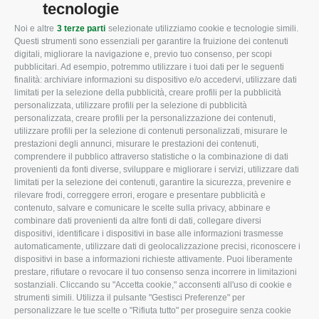
tecnologie
Noi e altre
3 terze parti
selezionate utilizziamo cookie e tecnologie simili.
CONFAGRICOLTURA
CONFAGRICOLTURA
Questi strumenti sono essenziali per garantire la fruizione dei contenuti
ROVIGO
INFORMA
digitali, migliorare la navigazione e, previo tuo consenso, per scopi
pubblicitari. Ad esempio, potremmo utilizzare i tuoi dati per le seguenti
L'Associazione
Tecnico
finalità: archiviare informazioni su dispositivo e/o accedervi, utilizzare dati
limitati per la selezione della pubblicità, creare profili per la pubblicità
Missione e Progetto
Fiscale
personalizzata, utilizzare profili per la selezione di pubblicità
Organigramma aziendale
Lavoro
personalizzata, creare profili per la personalizzazione dei contenuti,
utilizzare profili per la selezione di contenuti personalizzati, misurare le
I Nostri Servizi
Ambiente
prestazioni degli annunci, misurare le prestazioni dei contenuti,
comprendere il pubblico attraverso statistiche o la combinazione di dati
Uffici della Sede
Associazione
provenienti da fonti diverse, sviluppare e migliorare i servizi, utilizzare dati
provinciale
limitati per la selezione dei contenuti, garantire la sicurezza, prevenire e
Le Sedi di Zona
rilevare frodi, correggere errori, erogare e presentare pubblicità e
CONFAGRICOLTURA
contenuto, salvare e comunicare le scelte sulla privacy, abbinare e
Agricoltori S.r.l.
ATTIVA
combinare dati provenienti da altre fonti di dati, collegare diversi
dispositivi, identificare i dispositivi in base alle informazioni trasmesse
Whistleblowing
Notizie in evidenza
automaticamente, utilizzare dati di geolocalizzazione precisi, riconoscere i
Confagricoltura Rovigo e
dispositivi in base a informazioni richieste attivamente. Puoi liberamente
Eventi
Agricoltori srl
prestare, rifiutare o revocare il tuo consenso senza incorrere in limitazioni
Comunicati Stampa
sostanziali. Cliccando su "Accetta cookie," acconsenti all'uso di cookie e
strumenti simili. Utilizza il pulsante "Gestisci Preferenze" per
Video
personalizzare le tue scelte o "Rifiuta tutto" per proseguire senza cookie