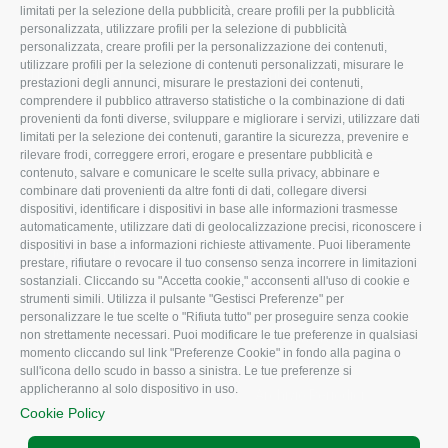
limitati per la selezione della pubblicità, creare profili per la pubblicità
Missione e Progetto
Fiscale
personalizzata, utilizzare profili per la selezione di pubblicità
Organigramma aziendale
Lavoro
personalizzata, creare profili per la personalizzazione dei contenuti,
utilizzare profili per la selezione di contenuti personalizzati, misurare le
I Nostri Servizi
Ambiente
prestazioni degli annunci, misurare le prestazioni dei contenuti,
comprendere il pubblico attraverso statistiche o la combinazione di dati
Uffici della Sede
Associazione
provenienti da fonti diverse, sviluppare e migliorare i servizi, utilizzare dati
provinciale
limitati per la selezione dei contenuti, garantire la sicurezza, prevenire e
Le Sedi di Zona
rilevare frodi, correggere errori, erogare e presentare pubblicità e
CONFAGRICOLTURA
contenuto, salvare e comunicare le scelte sulla privacy, abbinare e
Agricoltori S.r.l.
ATTIVA
combinare dati provenienti da altre fonti di dati, collegare diversi
dispositivi, identificare i dispositivi in base alle informazioni trasmesse
Whistleblowing
Notizie in evidenza
automaticamente, utilizzare dati di geolocalizzazione precisi, riconoscere i
Confagricoltura Rovigo e
dispositivi in base a informazioni richieste attivamente. Puoi liberamente
Eventi
Agricoltori srl
prestare, rifiutare o revocare il tuo consenso senza incorrere in limitazioni
Comunicati Stampa
sostanziali. Cliccando su "Accetta cookie," acconsenti all'uso di cookie e
strumenti simili. Utilizza il pulsante "Gestisci Preferenze" per
Video
personalizzare le tue scelte o "Rifiuta tutto" per proseguire senza cookie
non strettamente necessari. Puoi modificare le tue preferenze in qualsiasi
Iscrizione Newsletter
momento cliccando sul link "Preferenze Cookie" in fondo alla pagina o
Newsletter
sull'icona dello scudo in basso a sinistra. Le tue preferenze si
applicheranno al solo dispositivo in uso.
Archivio Periodici
Cookie Policy