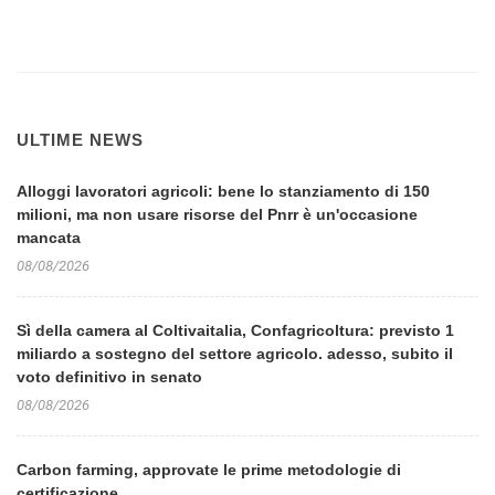
ULTIME NEWS
Alloggi lavoratori agricoli: bene lo stanziamento di 150
milioni, ma non usare risorse del Pnrr è un'occasione
mancata
08/08/2026
Sì della camera al Coltivaitalia, Confagricoltura: previsto 1
miliardo a sostegno del settore agricolo. adesso, subito il
voto definitivo in senato
08/08/2026
Carbon farming, approvate le prime metodologie di
certificazione