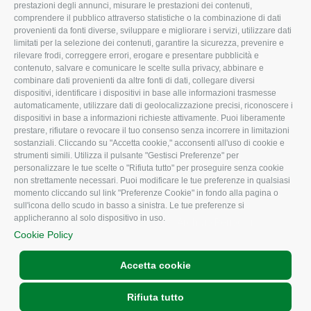
prestazioni degli annunci, misurare le prestazioni dei contenuti,
comprendere il pubblico attraverso statistiche o la combinazione di dati
Uffici della Sede
Associazione
provenienti da fonti diverse, sviluppare e migliorare i servizi, utilizzare dati
provinciale
limitati per la selezione dei contenuti, garantire la sicurezza, prevenire e
Le Sedi di Zona
rilevare frodi, correggere errori, erogare e presentare pubblicità e
CONFAGRICOLTURA
contenuto, salvare e comunicare le scelte sulla privacy, abbinare e
Agricoltori S.r.l.
ATTIVA
combinare dati provenienti da altre fonti di dati, collegare diversi
dispositivi, identificare i dispositivi in base alle informazioni trasmesse
Whistleblowing
Notizie in evidenza
automaticamente, utilizzare dati di geolocalizzazione precisi, riconoscere i
Confagricoltura Rovigo e
dispositivi in base a informazioni richieste attivamente. Puoi liberamente
Eventi
Agricoltori srl
prestare, rifiutare o revocare il tuo consenso senza incorrere in limitazioni
Comunicati Stampa
sostanziali. Cliccando su "Accetta cookie," acconsenti all'uso di cookie e
strumenti simili. Utilizza il pulsante "Gestisci Preferenze" per
Video
personalizzare le tue scelte o "Rifiuta tutto" per proseguire senza cookie
non strettamente necessari. Puoi modificare le tue preferenze in qualsiasi
Iscrizione Newsletter
momento cliccando sul link "Preferenze Cookie" in fondo alla pagina o
Newsletter
sull'icona dello scudo in basso a sinistra. Le tue preferenze si
applicheranno al solo dispositivo in uso.
Archivio Periodici
Cookie Policy
Accetta cookie
Rifiuta tutto