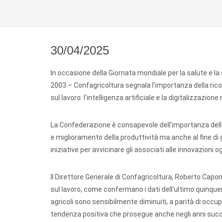
30/04/2025
In occasione della Giornata mondiale per la salute e la 
2003 – Confagricoltura segnala l’importanza della ricor
sul lavoro: l’intelligenza artificiale e la digitalizzazion
La Confederazione è consapevole dell’importanza delle 
e miglioramento della produttività ma anche al fine di ga
iniziative per avvicinare gli associati alle innovazioni og
Il Direttore Generale di Confagricoltura, Roberto Caponi
sul lavoro, come confermano i dati dell’ultimo quinquenn
agricoli sono sensibilmente diminuiti, a parità di occu
tendenza positiva che prosegue anche negli anni success