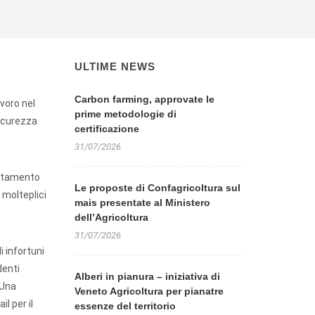
ULTIME NEWS
Carbon farming, approvate le
avoro nel
prime metodologie di
sicurezza
certificazione
31/07/2026
entamento
Le proposte di Confagricoltura sul
 molteplici
mais presentate al Ministero
dell’Agricoltura
31/07/2026
i infortuni
denti
Alberi in pianura – iniziativa di
 Una
Veneto Agricoltura per pianatre
l per il
essenze del territorio