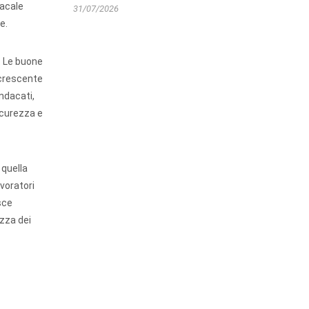
dacale
31/07/2026
e.
. Le buone
 crescente
indacati,
icurezza e
 quella
voratori
sce
ezza dei