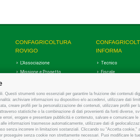
CONFAGRICOLTURA
CONFAGRICOL
ROVIGO
INFORMA
L'Associazione
Tecnico
Missione e Progetto
Fiscale
Organigramma aziendale
Lavoro
e
I Nostri Servizi
Ambiente
i. Questi strumenti sono essenziali per garantire la fruizione dei contenuti dig
Uffici della Sede provinciale
Associazione
alità: archiviare informazioni su dispositivo e/o accedervi, utilizzare dati limita
zata, creare profili per la personalizzazione dei contenuti, utilizzare profili per
Le Sedi di Zona
raverso statistiche o la combinazione di dati provenienti da fonti diverse, svilu
Agricoltori S.r.l.
ere errori, erogare e presentare pubblicità e contenuto, salvare e comunicare le
base alle informazioni trasmesse automaticamente, utilizzare dati di geolocalizzaz
Whistleblowing Confagricoltura
so senza incorrere in limitazioni sostanziali. Cliccando su "Accetta cookie," ac
Rovigo e Agricoltori srl
 per proseguire senza cookie non strettamente necessari. Puoi modificare le t