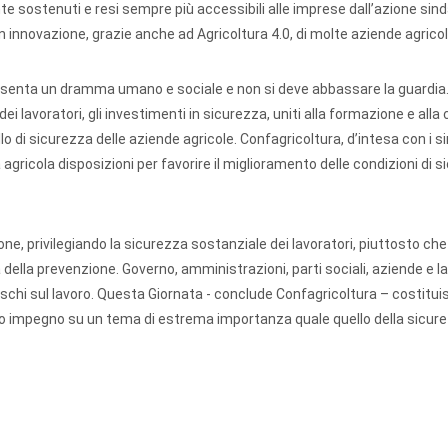
 sostenuti e resi sempre più accessibili alle imprese dall’azione sin
n innovazione, grazie anche ad Agricoltura 4.0, di molte aziende agricol
presenta un dramma umano e sociale e non si deve abbassare la guardia
i lavoratori, gli investimenti in sicurezza, uniti alla formazione e alla
llo di sicurezza delle aziende agricole. Confagricoltura, d’intesa con i s
agricola disposizioni per favorire il miglioramento delle condizioni di s
ne, privilegiando la sicurezza sostanziale dei lavoratori, piuttosto che
della prevenzione. Governo, amministrazioni, parti sociali, aziende e la
rischi sul lavoro. Questa Giornata - conclude Confagricoltura – costitui
ato impegno su un tema di estrema importanza quale quello della sicur