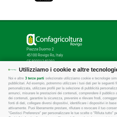
Piazza Duomo 2
45100 Rovigo Ro, Italy
CF 80001240292
Utilizziamo i cookie e altre tecnologi
Noi e altre
3 terze parti
selezionate utilizziamo cookie e tecnologie simil
Mappa del sito
/
Privacy Policy
/
Cookie Policy
pubblicitari. Ad esempio, potremmo utilizzare i tuoi dati per le seguenti fin
personalizzata, utilizzare profili per la selezione di pubblicità personaliz
annunci, misurare le prestazioni dei contenuti, comprendere il pubblico att
dei contenuti, garantire la sicurezza, prevenire e rilevare frodi, corregg
fonti di dati, collegare diversi dispositivi, identificare i dispositivi in 
attivamente. Puoi liberamente prestare, rifiutare o revocare il tuo consen
"Gestisci Preferenze" per personalizzare le tue scelte o "Rifiuta tutto"