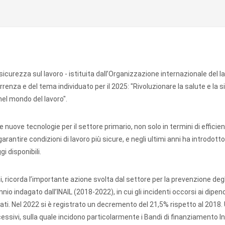
sicurezza sul lavoro - istituita dall’Organizzazione internazionale del l
renza e del tema individuato per il 2025: "Rivoluzionare la salute e la 
e nel mondo del lavoro".
nuove tecnologie per il settore primario, non solo in termini di effici
rantire condizioni di lavoro più sicure, e negli ultimi anni ha introdotto
gi disponibili.
, ricorda l’importante azione svolta dal settore per la prevenzione degl
io indagato dall’INAIL (2018-2022), in cui gli incidenti occorsi ai dipen
pati. Nel 2022 si è registrato un decremento del 21,5% rispetto al 2018.
ivi, sulla quale incidono particolarmente i Bandi di finanziamento Inai