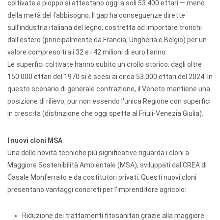
coltivate a pioppo si attestano oggi a soli 53.400 ettari — meno
della metà del fabbisogno. Il gap ha conseguenze dirette
sull'industria italiana del legno, costretta ad importare tronchi
dall'estero (principalmente da Francia, Ungheria e Belgio) per un
valore compreso tra i 32 e i 42 milioni di euro l'anno.
Le superfici coltivate hanno subito un crollo storico: dagli oltre
150.000 ettari del 1970 si è scesi ai circa 53.000 ettari del 2024. In
questo scenario di generale contrazione, il Veneto mantiene una
posizione di rilievo, pur non essendo l'unica Regione con superfici
in crescita (distinzione che oggi spetta al Friuli-Venezia Giulia).
I nuovi cloni MSA
Una delle novità tecniche più significative riguarda i cloni a
Maggiore Sostenibilità Ambientale (MSA), sviluppati dal CREA di
Casale Monferrato e da costitutori privati. Questi nuovi cloni
presentano vantaggi concreti per l'imprenditore agricolo:
Riduzione dei trattamenti fitosanitari grazie alla maggiore