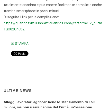
totalmente anonimo e può essere facilmente compilato anche
tramite smartphone in pochi minuti.
Di seguito il link per la compilazione:
https://qualtricsxm3l3nnlkht.q
ualtrics.com/jfe/form/SV_b3fbr
TuO02OhC62
STAMPA
ULTIME NEWS
Alloggi lavoratori agricoli: bene lo stanziamento di 150
milioni, ma non usare risorse del Pnrr è un'occasione