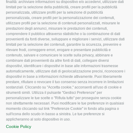
L'Associazione
Tecnico
finalità: archiviare informazioni su dispositivo e/o accedervi, utilizzare dati
limitati per la selezione della pubblicità, creare profili per la pubblicità
Missione e Progetto
Fiscale
personalizzata, utilizzare profili per la selezione di pubblicità
Organigramma aziendale
Lavoro
personalizzata, creare profili per la personalizzazione dei contenuti,
utilizzare profili per la selezione di contenuti personalizzati, misurare le
I Nostri Servizi
Ambiente
prestazioni degli annunci, misurare le prestazioni dei contenuti,
comprendere il pubblico attraverso statistiche o la combinazione di dati
Uffici della Sede
Associazione
provenienti da fonti diverse, sviluppare e migliorare i servizi, utilizzare dati
provinciale
limitati per la selezione dei contenuti, garantire la sicurezza, prevenire e
Le Sedi di Zona
rilevare frodi, correggere errori, erogare e presentare pubblicità e
CONFAGRICOLTURA
contenuto, salvare e comunicare le scelte sulla privacy, abbinare e
Agricoltori S.r.l.
ATTIVA
combinare dati provenienti da altre fonti di dati, collegare diversi
dispositivi, identificare i dispositivi in base alle informazioni trasmesse
Whistleblowing
Notizie in evidenza
automaticamente, utilizzare dati di geolocalizzazione precisi, riconoscere i
Confagricoltura Rovigo e
dispositivi in base a informazioni richieste attivamente. Puoi liberamente
Eventi
Agricoltori srl
prestare, rifiutare o revocare il tuo consenso senza incorrere in limitazioni
Comunicati Stampa
sostanziali. Cliccando su "Accetta cookie," acconsenti all'uso di cookie e
strumenti simili. Utilizza il pulsante "Gestisci Preferenze" per
Video
personalizzare le tue scelte o "Rifiuta tutto" per proseguire senza cookie
non strettamente necessari. Puoi modificare le tue preferenze in qualsiasi
Iscrizione Newsletter
momento cliccando sul link "Preferenze Cookie" in fondo alla pagina o
Newsletter
sull'icona dello scudo in basso a sinistra. Le tue preferenze si
applicheranno al solo dispositivo in uso.
Archivio Periodici
Cookie Policy