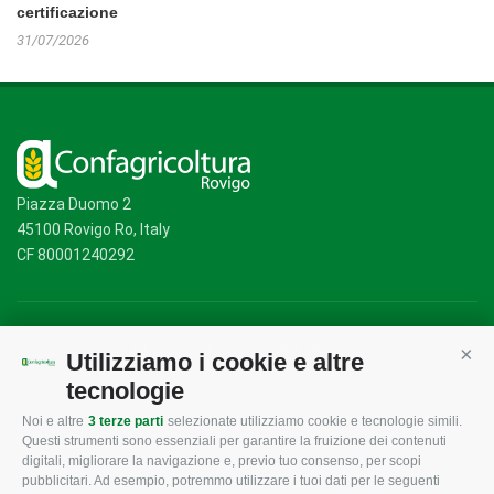
certificazione
31/07/2026
Piazza Duomo 2
45100 Rovigo Ro, Italy
CF 80001240292
Mappa del sito
/
Privacy Policy
/
Cookie Policy
Utilizziamo i cookie e altre
Cont
tecnologie
Noi e altre
3 terze parti
selezionate utilizziamo cookie e tecnologie simili.
CONFAGRICOLTURA
CONFAGRICOLTURA
Questi strumenti sono essenziali per garantire la fruizione dei contenuti
ROVIGO
INFORMA
digitali, migliorare la navigazione e, previo tuo consenso, per scopi
pubblicitari. Ad esempio, potremmo utilizzare i tuoi dati per le seguenti