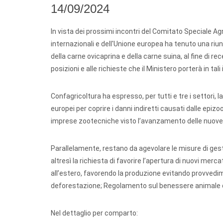
14/09/2024
In vista dei prossimi incontri del Comitato Speciale Ag
internazionali e dell'Unione europea ha tenuto una riu
della carne ovicaprina e della carne suina, al fine di re
posizioni e alle richieste che il Ministero porterà in tali 
Confagricoltura ha espresso, per tutti e tre i settori,
europei per coprire i danni indiretti causati dalle epizo
imprese zootecniche visto l’avanzamento delle nuove
Parallelamente, restano da agevolare le misure di gest
altresì la richiesta di favorire l’apertura di nuovi mer
all’estero, favorendo la produzione evitando provvedime
deforestazione; Regolamento sul benessere animale du
Nel dettaglio per comparto: