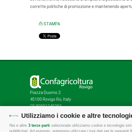
corrette politiche di promozione e mantenendo apertur
STAMPA
Piazza Duomo 2
45100 Rovigo Ro, Italy
CF 80001240292
Utilizziamo i cookie e altre tecnologi
Noi e altre
3 terze parti
selezionate utilizziamo cookie e tecnologie simil
Mappa del sito
/
Privacy Policy
/
Cookie Policy
pubblicitari. Ad esempio, potremmo utilizzare i tuoi dati per le seguenti fin