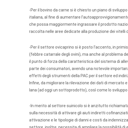
-Per il bovino da carne si è chiesto un piano di svilupp
italiana, al fine di aumentare l’autoapprovvigionamento e 
che possa maggiormente ingrassare il prodotto nazionale
raccolta nelle aree dedicate alla produzione dei vitelli 
-Per il settore ovicaprino si è posto l’accento, in prim
(febbre catarrale degli ovini), ma anche al problema dei 
il punto di forza della caratteristica del sistema di 
parte dei consumatori, avendo una notevole importanza
effetti degli strumenti della PAC per il settore ed indir
Infine, da migliorare la rilevazione dei dati di mercato
lana (ad oggi un sottoprodotto), così come lo sviluppo
-In merito al settore suinicolo si è anzitutto richiamata
sulla necessità di attivare gli aiuti indiretti cofinanzia
attivazione e le tipologie di danni e costi da indennizzar
settore, inoltre, necessita di ampliare la possibilità di