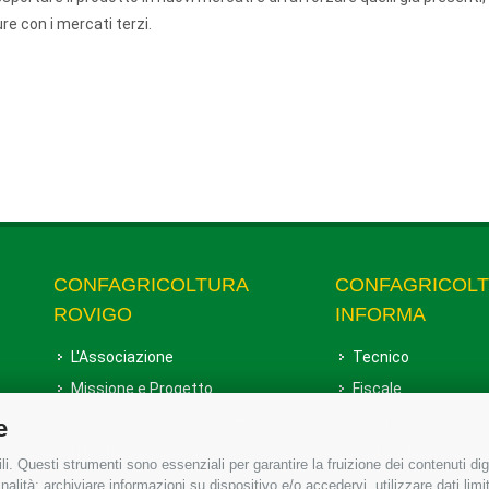
e con i mercati terzi.
CONFAGRICOLTURA
CONFAGRICOL
ROVIGO
INFORMA
L'Associazione
Tecnico
Missione e Progetto
Fiscale
Organigramma aziendale
Lavoro
e
I Nostri Servizi
Ambiente
i. Questi strumenti sono essenziali per garantire la fruizione dei contenuti dig
Uffici della Sede provinciale
Associazione
alità: archiviare informazioni su dispositivo e/o accedervi, utilizzare dati limita