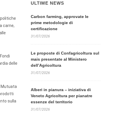
ULTIME NEWS
Carbon farming, approvate le
politiche
prime metodologie di
a carne,
certificazione
alle
31/07/2026
Le proposte di Confagricoltura sul
 Fondi
mais presentate al Ministero
rdia delle
dell’Agricoltura
31/07/2026
i. Mutuata
Alberi in pianura – iniziativa di
prodotti
Veneto Agricoltura per pianatre
ento sulla
essenze del territorio
31/07/2026