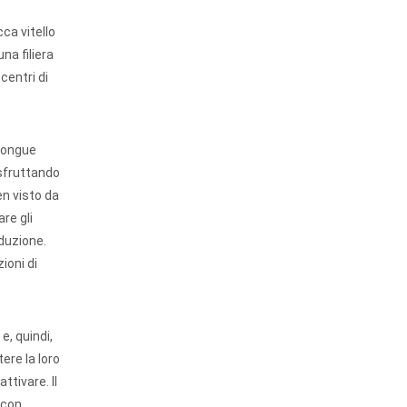
ca vitello
na filiera
centri di
 Tongue
 sfruttando
en visto da
re gli
oduzione.
ioni di
e, quindi,
tere la loro
ttivare. Il
, con