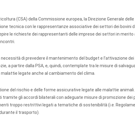
ricoltura (CSA) della Commissione europea, la Direzione Generale delle 
nione tecnica con le rappresentanze associative dei settori dei bovini d
cepire le richieste dei rappresentanti delle imprese dei settori in merito 
incontri.
 la necessità di prevedere il mantenimento del budget e l’attivazione dei
ozie, a partire dalla PSA, e, quindi, contemplate tra le misure di salvagua
 malattie legate anche al cambiamento del clima.
ione del rischio e delle forme assicurative legate alle malattie animal
cati tramite gli accordi bilaterali con adeguate misure di promozione dei 
nti troppo restrittivi legati a tematiche di sostenibilità (i.e. Regolam
rante il trasporto).