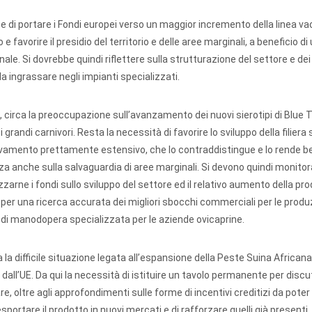
o e di portare i Fondi europei verso un maggior incremento della linea vac
favorire il presidio del territorio e delle aree marginali, a beneficio di u
. Si dovrebbe quindi riflettere sulla strutturazione del settore e dei 
da ingrassare negli impianti specializzati.
is, circa la preoccupazione sull’avanzamento dei nuovi sierotipi di Blue
grandi carnivori. Resta la necessità di favorire lo sviluppo della filiera
allevamento prettamente estensivo, che lo contraddistingue e lo rende b
 anche sulla salvaguardia di aree marginali. Si devono quindi monitora
izzarne i fondi sullo sviluppo del settore ed il relativo aumento della pr
 e per una ricerca accurata dei migliori sbocchi commerciali per le produz
 di manodopera specializzata per le aziende ovicaprine.
 la difficile situazione legata all’espansione della Peste Suina Africana 
ti dall’UE. Da qui la necessità di istituire un tavolo permanente per discu
e, oltre agli approfondimenti sulle forme di incentivi creditizi da poter a
 esportare il prodotto in nuovi mercati e di rafforzare quelli già presenti