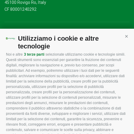
45100 Rovigo Ro, Italy
CF 80001240292
Mappa del sito
/
Privacy Policy
/
Cookie Policy
Utilizziamo i cookie e altre
Cont
tecnologie
Noi e altre
3 terze parti
selezionate utilizziamo cookie e tecnologie simili.
CONFAGRICOLTURA
CONFAGRICOLTURA
Questi strumenti sono essenziali per garantire la fruizione dei contenuti
ROVIGO
INFORMA
digitali, migliorare la navigazione e, previo tuo consenso, per scopi
pubblicitari. Ad esempio, potremmo utilizzare i tuoi dati per le seguenti
L'Associazione
Tecnico
finalità: archiviare informazioni su dispositivo e/o accedervi, utilizzare dati
limitati per la selezione della pubblicità, creare profili per la pubblicità
Missione e Progetto
Fiscale
personalizzata, utilizzare profili per la selezione di pubblicità
Organigramma aziendale
Lavoro
personalizzata, creare profili per la personalizzazione dei contenuti,
utilizzare profili per la selezione di contenuti personalizzati, misurare le
I Nostri Servizi
Ambiente
prestazioni degli annunci, misurare le prestazioni dei contenuti,
comprendere il pubblico attraverso statistiche o la combinazione di dati
Uffici della Sede
Associazione
provenienti da fonti diverse, sviluppare e migliorare i servizi, utilizzare dati
provinciale
limitati per la selezione dei contenuti, garantire la sicurezza, prevenire e
Le Sedi di Zona
rilevare frodi, correggere errori, erogare e presentare pubblicità e
CONFAGRICOLTURA
contenuto, salvare e comunicare le scelte sulla privacy, abbinare e
Agricoltori S.r.l.
ATTIVA